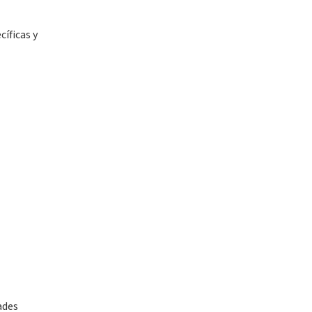
íficas y
ades