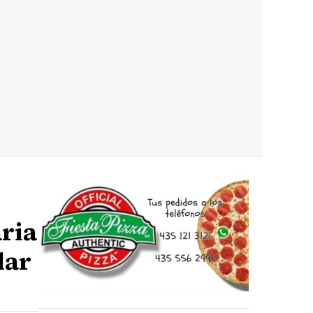
ria
lar