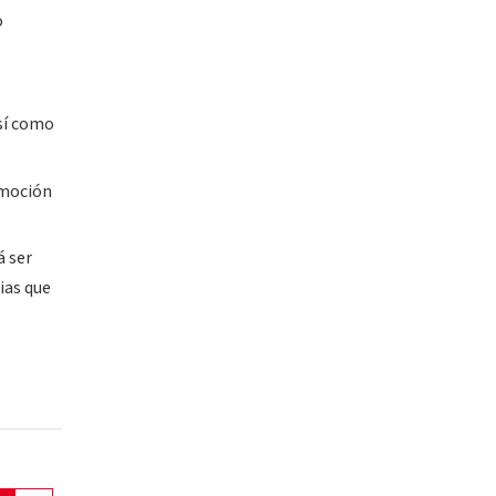
o
así como
omoción
á ser
ias que