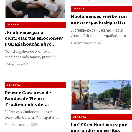
GENERAL
Huetamenses reciben un
nuevo espacio deportivo
GENERAL
El presidente de Huetamo, Pablo
¿Problemas para
Varona Estrada, acompañado por
controlar tus emociones?
regidores, funcionarios y ciudadanos,
11 de noviembre de 2021
FGE Michoacán abre
inauguró la tarde noche de…
espacio de apoyo para
Con el objetivo de promover
hombres
relaciones más sanas y prevenir
distintos tipos de violencia, la Fiscalía
22 de junio de 2026
General del…
GENERAL
Primer Concurso de
Bandas de Viento
Tradicionales del
municipio de San Lucas,
El Consejo Ciudadano para el
Michoacán.
GENERAL
Desarrollo Cultural Municipal en
coordinación con la Secretaría de
La CFE en Huetamo sigue
6 de septiembre de 2009
Cultura del Estado de…
operando con curitas