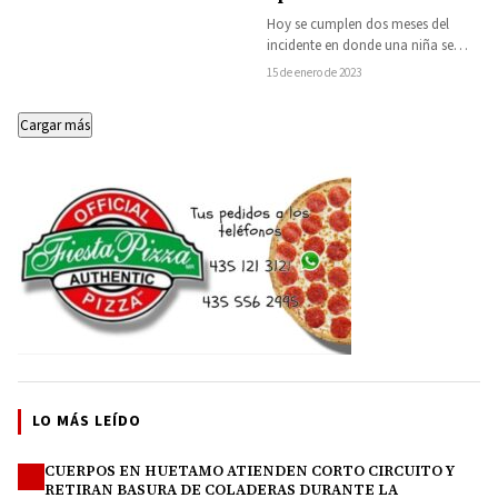
Hoy se cumplen dos meses del
incidente en donde una niña se
quemó el pie al pisar un…
15 de enero de 2023
Cargar más
LO MÁS LEÍDO
CUERPOS EN HUETAMO ATIENDEN CORTO CIRCUITO Y
1
RETIRAN BASURA DE COLADERAS DURANTE LA