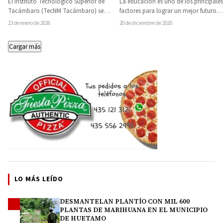
El Instituto Tecnológico Superior de
La educación es uno de los principales
Tacámbaro (TecNM Tacámbaro) se
factores para lograr un mejor futuro,
encuentra preparado para el arranque
así lo declaró la alcaldesa…
23 de enero de 2026
20 de diciembre de 2020
de un nuevo ciclo…
Cargar más
LO MÁS LEÍDO
DESMANTELAN PLANTÍO CON MIL 600
1
PLANTAS DE MARIHUANA EN EL MUNICIPIO
DE HUETAMO