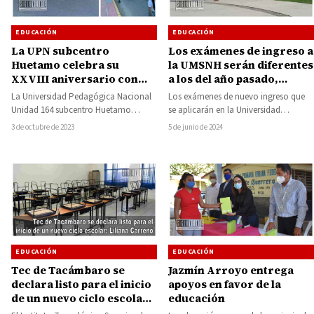
EDUCACIÓN
EDUCACIÓN
La UPN subcentro
Los exámenes de ingreso a
Huetamo celebra su
la UMSNH serán diferentes
XXVIII aniversario con
a los del año pasado,
una caminata
advierte el secretario
La Universidad Pedagógica Nacional
Los exámenes de nuevo ingreso que
Académico
Unidad 164 subcentro Huetamo
se aplicarán en la Universidad
celebró su XXVIII aniversario con una
Michoacana de San Nicolás de
3 de octubre de 2023
5 de junio de 2024
emotiva caminata que unió…
Hidalgo (UMSNH)…
EDUCACIÓN
EDUCACIÓN
Tec de Tacámbaro se
Jazmín Arroyo entrega
declara listo para el inicio
apoyos en favor de la
de un nuevo ciclo escolar:
educación
Liliana Carreño