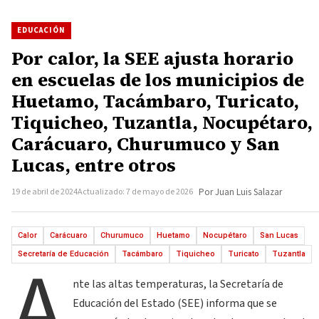
EDUCACIÓN
Por calor, la SEE ajusta horario
en escuelas de los municipios de
Huetamo, Tacámbaro, Turicato,
Tiquicheo, Tuzantla, Nocupétaro,
Carácuaro, Churumuco y San
Lucas, entre otros
19 de abril de 2024
Actualizado: 7 de mayo de 2026
Por Juan Luis Salazar
Calor
Carácuaro
Churumuco
Huetamo
Nocupétaro
San Lucas
A
Secretaría de Educación
Tacámbaro
Tiquicheo
Turicato
Tuzantla
nte las altas temperaturas, la Secretaría de
Educación del Estado (SEE) informa que se