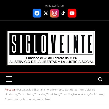
9 ago 2026 | 03:20
Portada
»
Por calor, la SEE ajusta horario en escuelas de los municipios de
Huetamo, Tacámbaro, Turicato, Tiquicheo, Tuzantla, Nocupétaro, Carácuaro,
Churumuco y San Lucas, entre otros