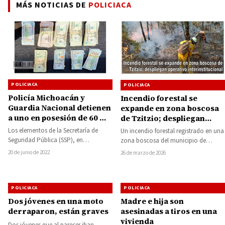
MÁS NOTICIAS DE
POLICIACA
POLICIACA
POLICIACA
Policía Michoacán y
Incendio forestal se
Guardia Nacional detienen
expande en zona boscosa
a uno en posesión de 60 mil
de Tzitzio; despliegan
dólares presuntamente
operativo
Los elementos de la Secretaría de
Un incendio forestal registrado en una
ilícitos
interinstitucional
Seguridad Pública (SSP), en
zona boscosa del municipio de
coordinación con la Guardia
Tzitzio ha presentado un crecimiento
20 de junio de 2022
26 de marzo de 2026
Nacional (GN), lograron detener…
acelerado desde…
POLICIACA
POLICIACA
Dos jóvenes en una moto
Madre e hija son
derraparon, están graves
asesinadas a tiros en una
vivienda
Dos jóvenes que al parecer iban