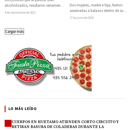
Dos mujeres, madre e hija, fueron
alcoholizados, resultaron seriamente
asesinadas a balazos dentro de su
lesionados al accidentarse en una
4 de septiembre de 2011
propio domicilio ubicado en el
motocicleta. Al parecer la…
27 de junio de 2019
municipio…
Cargar más
LO MÁS LEÍDO
CUERPOS EN HUETAMO ATIENDEN CORTO CIRCUITO Y
1
RETIRAN BASURA DE COLADERAS DURANTE LA