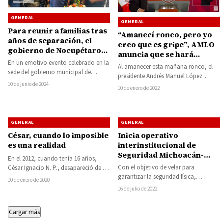
GENERAL
GENERAL
Para reunir a familias tras
“Amanecí ronco, pero yo
años de separación, el
creo que es gripe”, AMLO
gobierno de Nocupétaro
anuncia que se hará
entrega visas de turista a
En un emotivo evento celebrado en la
prueba COVID-19
Al amanecer esta mañana ronco, el
adultos mayores
sede del gobierno municipal de
presidente Andrés Manuel López
Nocupétaro, se realizó la entrega
10 de junio de 2024
Obrador informó que este lunes se
10 de enero de 2022
de…
hará una…
GENERAL
GENERAL
César, cuando lo imposible
Inicia operativo
es una realidad
interinstitucional de
Seguridad Michoacán-
En el 2012, cuando tenía 16 años,
Guerrero, participan
Con el objetivo de velar para
César Ignacio N. P., desapareció de su
agentes de los tres
garantizar la seguridad física,
hogar, en Zamora. Desde…
10 de enero de 2020
órdenes de gobierno
patrimonial y vial de las y los
16 de julio de 2022
ciudadanos…
Cargar más