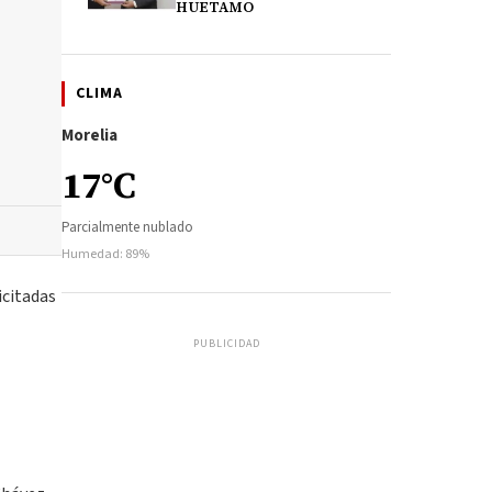
HUETAMO
CLIMA
Morelia
17°C
Parcialmente nublado
Humedad: 89%
icitadas
PUBLICIDAD