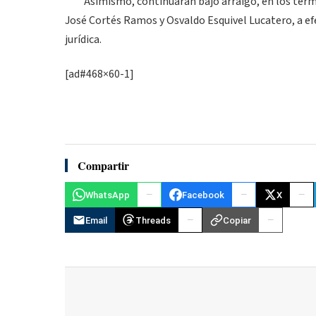
Asimismo, continuarán bajo arraigo, en los término
José Cortés Ramos y Osvaldo Esquivel Lucatero, a ef
jurídica.
[ad#468×60-1]
Compartir
WhatsApp
Facebook
X
Email
Threads
Copiar