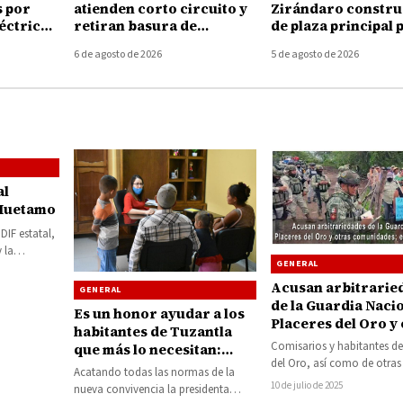
s por
atienden corto circuito y
Zirándaro constru
léctricas
retiran basura de
de plaza principal 
os en
coladeras durante la
localidad de El Cui
6 de agosto de 2026
5 de agosto de 2026
tormenta de ayer
al
a Huetamo
DIF estatal,
 la
GENERAL
ez Arroyo,
l…
Acusan arbitrarie
GENERAL
de la Guardia Naci
Es un honor ayudar a los
Placeres del Oro y
habitantes de Tuzantla
comunidades; exig
Comisarios y habitantes de
que más lo necesitan:
retiro
del Oro, así como de otras
Jazmín Arroyo Martínez
Acatando todas las normas de la
comunidades del municipi
10 de julio de 2025
nueva convivencia la presidenta
Coyuca de…