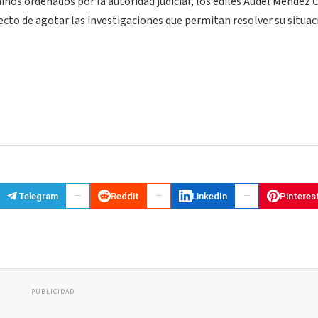
s ordenados por la autoridad judicial, los ediles Audel Méndez 
ecto de agotar las investigaciones que permitan resolver su situac
Telegram
Reddit
LinkedIn
Pinteres
PUBLICIDAD