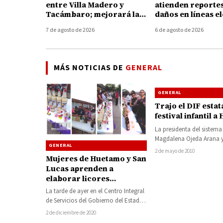
entre Villa Madero y
atienden reporte
Tacámbaro; mejorará la
daños en líneas e
conexión con Tierra
tras fuertes vient
7 de agosto de 2026
6 de agosto de 2026
Caliente
Huetamo
MÁS NOTICIAS DE
GENERAL
GENERAL
Trajo el DIF estat
festival infantil 
La presidenta del sistema 
Magdalena Ojeda Arana y
GENERAL
directora Teodora Vázqu
2 de mayo de 2010
Mujeres de Huetamo y San
encabezaron el “Festiva
Lucas aprenden a
elaborar licores
medicinales y cremosos
La tarde de ayer en el Centro Integral
de Servicios del Gobierno del Estado
(CIS) Huetamo, se llevó…
2 de diciembre de 2020