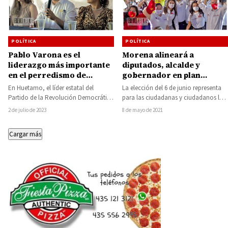
POLÍTICA
POLÍTICA
Pablo Varona es el
Morena alineará a
liderazgo más importante
diputados, alcalde y
en el perredismo de
gobernador en plan
Huetamo y en el Distrito
conjunto por Morelia:
En Huetamo, el líder estatal del
La elección del 6 de junio representa
Electoral Local, lo
Alfredo Bedolla
Partido de la Revolución Democrática
para las ciudadanas y ciudadanos la
respaldaremos en la
(PRD), Octavio Ocampo Córdova,
oportunidad de votar por Morena,…
2 de julio de 2023
8 de mayo de 2021
decisión que tome: Octavio
reconoció al presidente…
Ocampo
Cargar más