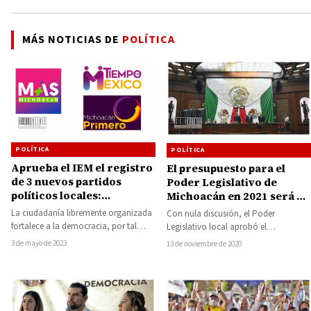
MÁS NOTICIAS DE
POLÍTICA
POLÍTICA
POLÍTICA
Aprueba el IEM el registro
El presupuesto para el
de 3 nuevos partidos
Poder Legislativo de
políticos locales:
Michoacán en 2021 será de
Michoacán Primero, Más
1 mil 062 MDP
La ciudadanía libremente organizada
Con nula discusión, el Poder
Michoacán y Tiempo x
fortalece a la democracia, por tal
Legislativo local aprobó el
México
motivo el Consejo General del
presupuesto del Congreso de
3 de mayo de 2023
13 de noviembre de 2020
Instituto Electoral de…
Michoacán. Esto para el Ejercicio…