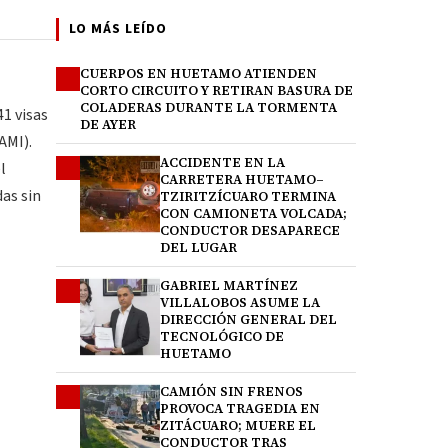
LO MÁS LEÍDO
CUERPOS EN HUETAMO ATIENDEN
1
CORTO CIRCUITO Y RETIRAN BASURA DE
COLADERAS DURANTE LA TORMENTA
41 visas
DE AYER
AMI).
ACCIDENTE EN LA
2
l
CARRETERA HUETAMO–
as sin
TZIRITZÍCUARO TERMINA
CON CAMIONETA VOLCADA;
CONDUCTOR DESAPARECE
DEL LUGAR
GABRIEL MARTÍNEZ
3
VILLALOBOS ASUME LA
DIRECCIÓN GENERAL DEL
TECNOLÓGICO DE
HUETAMO
CAMIÓN SIN FRENOS
4
PROVOCA TRAGEDIA EN
ZITÁCUARO; MUERE EL
CONDUCTOR TRAS