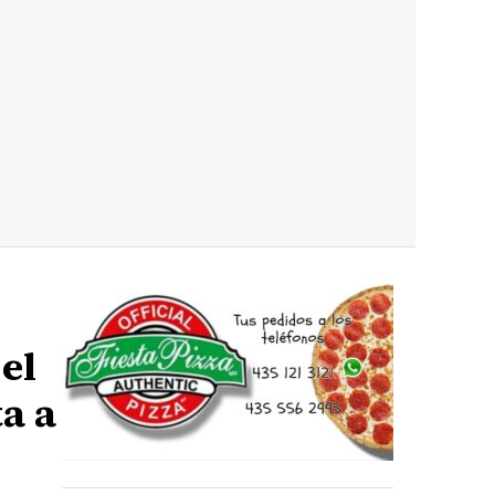
el
a a