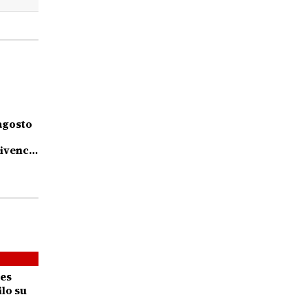
agosto
ivencia
s
es
ilo su