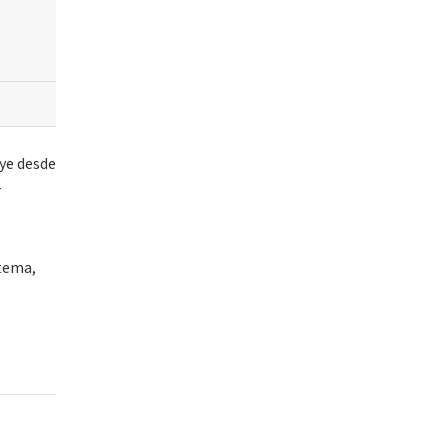
ye desde
r
stema,