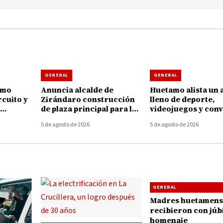
GENERAL
GENERAL
amo
Anuncia alcalde de
Huetamo alista un 
rcuito y
Zirándaro construcción
lleno de deporte,
de plaza principal para la
videojuegos y conv
 la
localidad de El Cuitaz
para las juventude
5 de agosto de 2026
5 de agosto de 2026
GENERAL
Madres huetamens
recibieron con júb
homenaje