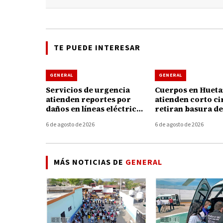
TE PUEDE INTERESAR
GENERAL
GENERAL
Servicios de urgencia
Cuerpos en Huet
atienden reportes por
atienden corto ci
daños en líneas eléctricas
retiran basura de
tras fuertes vientos en
coladeras durante
6 de agosto de 2026
6 de agosto de 2026
Huetamo
tormenta de ayer
MÁS NOTICIAS DE
GENERAL