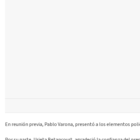
En reunión previa, Pablo Varona, presentó a los elementos polic
Por su parte, Urieta Betancourt, agradeció la confianza del pre