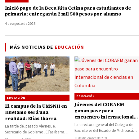
Inició pago de la Beca Rita Cetina para estudiantes de
primaria; entregarán 2 mil 500 pesos por alumno
4 de agosto de 2026
MÁS NOTICIAS DE
EDUCACIÓN
EDUCACIÓN
EDUCACIÓN
Jóvenes del COBAEM
El campus de la UMSNH en
ganan pase para
Huetamo será una
encuentro internacional
realidad: Elías Ibarra
de ciencias en Colombia
La directora general del Colegio de
La tarde del pasado viernes, el
Bachilleres del Estado de Michoacán,
Secretario de Gobierno, Elías Ibarra
Tere Mora Covarrubias felicitó
Torres, supervisó los dos terrenos
18 de diciembre de 2021