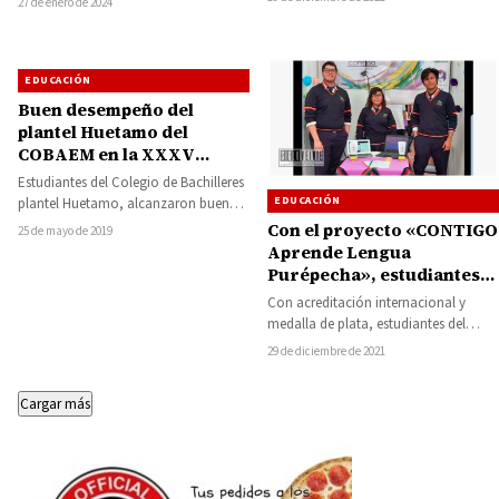
27 de enero de 2024
ampliamente a los…
propuestos para…
EDUCACIÓN
Buen desempeño del
plantel Huetamo del
COBAEM en la XXXV
Jornada Estatal,
Estudiantes del Colegio de Bachilleres
Académica, Cultural,
EDUCACIÓN
plantel Huetamo, alcanzaron buen
Cívica y Deportiva
desempeño en la XXXV Jornada
Con el proyecto «CONTIGO
25 de mayo de 2019
Estatal, Académica, Cultural, Cívica…
Aprende Lengua
Purépecha», estudiantes
del CECyTEM ganan
Con acreditación internacional y
medalla de plata en
medalla de plata, estudiantes del
Paraguay
plantel 17 de Ciudad Hidalgo del
29 de diciembre de 2021
Colegio de Estudios…
Cargar más