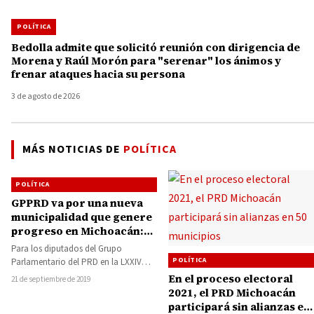
POLÍTICA
Bedolla admite que solicitó reunión con dirigencia de
Morena y Raúl Morón para "serenar" los ánimos y
frenar ataques hacia su persona
3 de agosto de 2026
MÁS NOTICIAS DE
POLÍTICA
POLÍTICA
GPPRD va por una nueva
municipalidad que genere
progreso en Michoacán:
Octavio Ocampo Córdova
Para los diputados del Grupo
POLÍTICA
Parlamentario del PRD en la LXXIV
Legislatura en el Congreso del Estado
En el proceso electoral
21 de septiembre de 2019
es…
2021, el PRD Michoacán
participará sin alianzas en