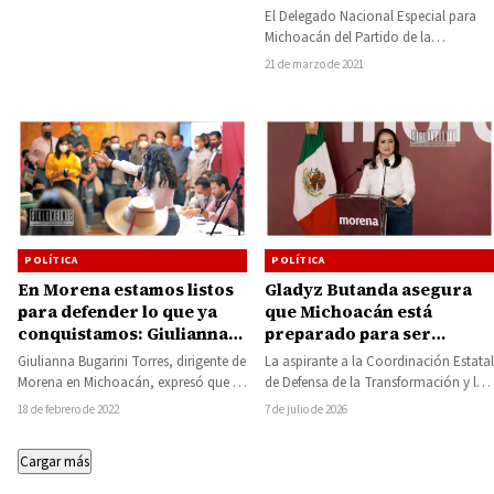
50 municipios
El Delegado Nacional Especial para
Michoacán del Partido de la
Revolución Democrática (PRD) Víctor
21 de marzo de 2021
Manuel Manríquez, informó que…
POLÍTICA
POLÍTICA
Gladyz Butanda asegura
En Morena estamos listos
que Michoacán está
para defender lo que ya
preparado para ser
conquistamos: Giulianna
gobernado por una mujer
Bugarini
La aspirante a la Coordinación Estatal
Giulianna Bugarini Torres, dirigente de
en 2027
de Defensa de la Transformación y la
Morena en Michoacán, expresó que la
Soberanía Nacional de Morena,
felicidad del pueblo es lo más
7 de julio de 2026
18 de febrero de 2022
Gladyz…
importante…
Cargar más