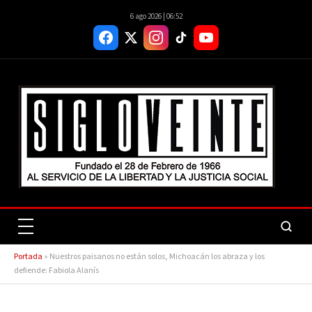
6 ago 2026 | 06:52
Portada
»
Nuestros paisanos no están solos, Michoacán los abraza y los
defiende: Fabiola Alanís