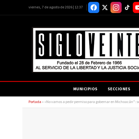
viernes, 7 de agosto de 2026 | 12:37
MUNICIPIOS
SECCIONES
Portada
»
«No vamos a pedir permiso para gobernar en Michoacán”: sec