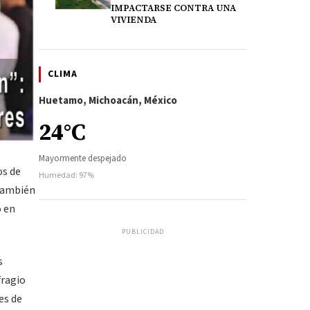
IMPACTARSE CONTRA UNA
VIVIENDA
CLIMA
Huetamo, Michoacán, México
24°C
Mayormente despejado
os de
Humedad: 97%
 también
o en
PUBLICIDAD
s
fragio
es de