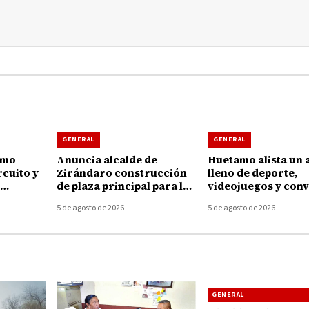
GENERAL
GENERAL
amo
Anuncia alcalde de
Huetamo alista un 
rcuito y
Zirándaro construcción
lleno de deporte,
de plaza principal para la
videojuegos y conv
 la
localidad de El Cuitaz
para las juventude
5 de agosto de 2026
5 de agosto de 2026
GENERAL