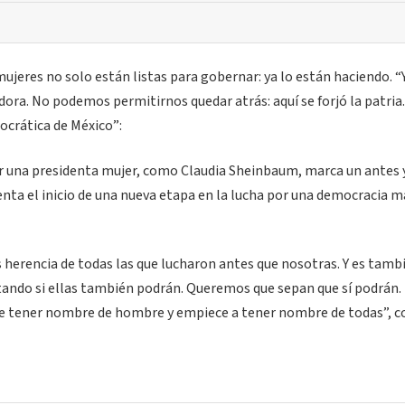
mujeres no solo están listas para gobernar: ya lo están haciendo. “Y
ora. No podemos permitirnos quedar atrás: aquí se forjó la patria.
crática de México”:
er una presidenta mujer, como Claudia Sheinbaum, marca un antes 
enta el inicio de una nueva etapa en la lucha por una democracia má
es herencia de todas las que lucharon antes que nosotras. Y es tamb
tando si ellas también podrán. Queremos que sepan que sí podrán.
de tener nombre de hombre y empiece a tener nombre de todas”, c