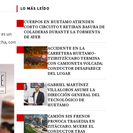
LO MÁS LEÍDO
CUERPOS EN HUETAMO ATIENDEN
1
CORTO CIRCUITO Y RETIRAN BASURA DE
COLADERAS DURANTE LA TORMENTA
 es un
DE AYER
cha, con
ACCIDENTE EN LA
2
CARRETERA HUETAMO–
TZIRITZÍCUARO TERMINA
CON CAMIONETA VOLCADA;
CONDUCTOR DESAPARECE
DEL LUGAR
GABRIEL MARTÍNEZ
3
VILLALOBOS ASUME LA
DIRECCIÓN GENERAL DEL
TECNOLÓGICO DE
HUETAMO
CAMIÓN SIN FRENOS
4
PROVOCA TRAGEDIA EN
ZITÁCUARO; MUERE EL
CONDUCTOR TRAS