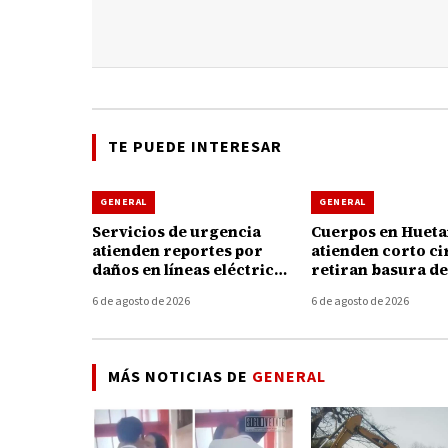
TE PUEDE INTERESAR
GENERAL
GENERAL
Servicios de urgencia
Cuerpos en Huet
atienden reportes por
atienden corto ci
daños en líneas eléctricas
retiran basura de
tras fuertes vientos en
coladeras durante
6 de agosto de 2026
6 de agosto de 2026
Huetamo
tormenta de ayer
MÁS NOTICIAS DE
GENERAL