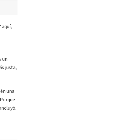
 aquí,
y un
s justa,
ién una
 Porque
oncluyó.