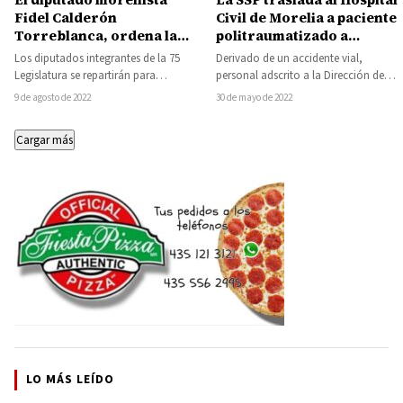
Fidel Calderón
Civil de Morelia a paciente
Torreblanca, ordena la
politraumatizado a
repartición de dos
consecuencia de accidente
Los diputados integrantes de la 75
Derivado de un accidente vial,
millones de pesos
en motocicleta
Legislatura se repartirán para
personal adscrito a la Dirección de
adicionales cada mes
“gestión”, dos millones de pesos al
Servicios Aéreos de la Secretaría de
9 de agosto de 2022
30 de mayo de 2022
entre sus compañeros
mes, según…
Seguridad…
legisladores
Cargar más
LO MÁS LEÍDO