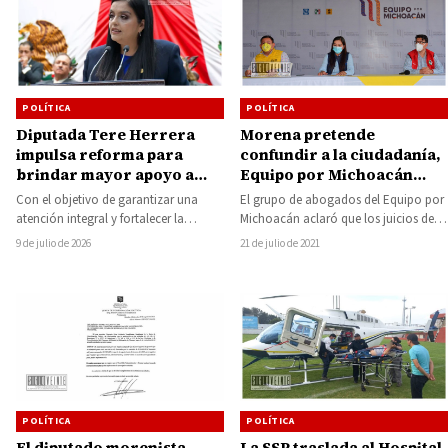
POLÍTICA
POLÍTICA
Diputada Tere Herrera
Morena pretende
impulsa reforma para
confundir a la ciudadanía,
brindar mayor apoyo a
Equipo por Michoacán
personas con
desmintió que la
Con el objetivo de garantizar una
El grupo de abogados del Equipo por
enfermedades raras en
impugnación madre fuera
atención integral y fortalecer la
Michoacán aclaró que los juicios de
Michoacán
desechada, están a la
asistencia social para quienes
inconformidad que desechara la
9 de julio de 2026
21 de julio de 2021
espera de su revisión por
padecen enfermedades raras,…
Sala…
el Tribunal Electoral del
Poder Judicial de la
Federación
POLÍTICA
POLÍTICA
El diputado morenista
La SSP traslada al Hospital