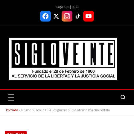
6 ago 2026 | 14:50
Portada
»
No me busca la DEA, es guerra sucia afirma Rogelio Portillo