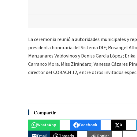
La ceremonia reunió a autoridades municipales y repr
presidenta honoraria del Sistema DIF; Rosangel Albe
Manzanares Valdovinos y Deniss García López; Erika
Carranco Mora, Miss Zirándaro; Vanessa Cázares Pined
director del COBACH 12, entre otros invitados especi
Compartir
WhatsApp
Facebook
X
Email
Threads
Copiar