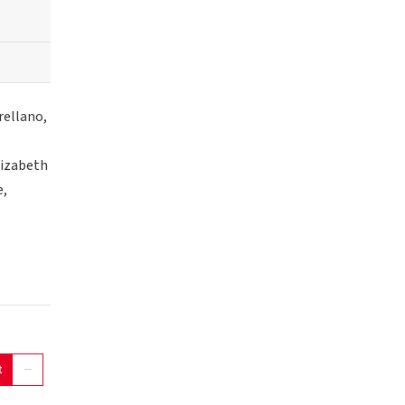
rellano,
lizabeth
e,
t