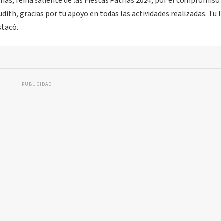
as, reina saliente de las Fiestas Patrias 2024, por el compromiso
ith, gracias por tu apoyo en todas las actividades realizadas. Tu
stacó.
PUBLICIDAD