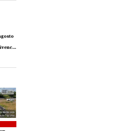
agosto
ivencia
s