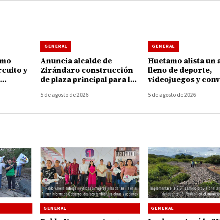
GENERAL
GENERAL
amo
Anuncia alcalde de
Huetamo alista un 
rcuito y
Zirándaro construcción
lleno de deporte,
de plaza principal para la
videojuegos y conv
 la
localidad de El Cuitaz
para las juventude
5 de agosto de 2026
5 de agosto de 2026
GENERAL
GENERAL