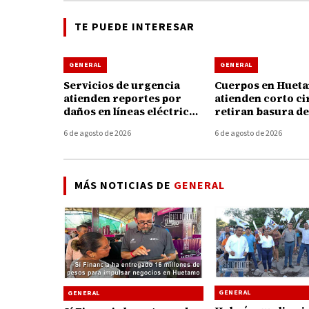
TE PUEDE INTERESAR
GENERAL
GENERAL
Servicios de urgencia
Cuerpos en Huet
atienden reportes por
atienden corto ci
daños en líneas eléctricas
retiran basura de
tras fuertes vientos en
coladeras durante
6 de agosto de 2026
6 de agosto de 2026
Huetamo
tormenta de ayer
MÁS NOTICIAS DE
GENERAL
GENERAL
GENERAL