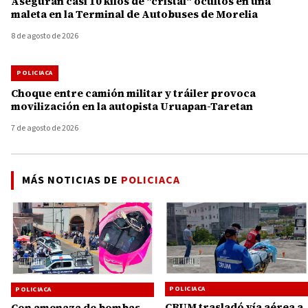
Aseguran casi 10 kilos de "cristal" ocultos en una
maleta en la Terminal de Autobuses de Morelia
8 de agosto de 2026
POLICIACA
Choque entre camión militar y tráiler provoca
movilización en la autopista Uruapan-Taretan
7 de agosto de 2026
MÁS NOTICIAS DE
POLICIACA
POLICIACA
POLICIACA
CRUM trasladó vía aérea a
Con amenaza de bombas