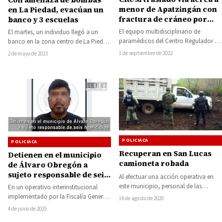
menor de Apatzingán con
en La Piedad, evacúan un
fractura de cráneo por
banco y 3 escuelas
caerse de su moto
El equipo multidisciplinario de
El martes, un individuo llegó a un
paramédicos del Centro Regulador de
banco en la zona centro de La Piedad
Urgencias (CRUM), de la Secretaría de
y, por medio…
1 de septiembre de 2022
2 de mayo de 2023
Salud de Michoacán…
POLICIACA
POLICIACA
Recuperan en San Lucas
Detienen en el municipio
camioneta robada
de Álvaro Obregón a
sujeto responsable de seis
Al efectuar una acción operativa en
homicidios; le aseguran
este municipio, personal de las
En un operativo interinstitucional
vehículos robados, un
secretarías de Seguridad Pública
implementado por la Fiscalía General
14 de agosto de 2020
arma y narcóticos
(SSP), y de…
del Estado de Michoacán (FGE), la
4 de junio de 2025
Secretaría de la…