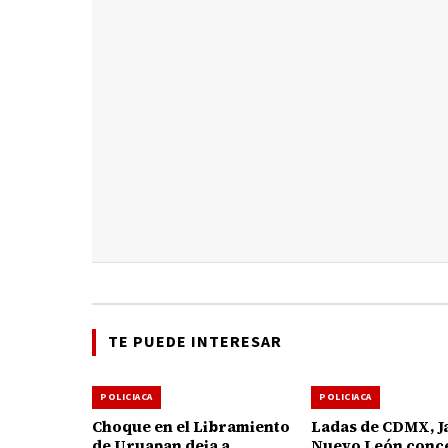
TE PUEDE INTERESAR
POLICIACA
POLICIACA
Choque en el Libramiento
Ladas de CDMX, Ja
de Uruapan deja a
Nuevo León conc