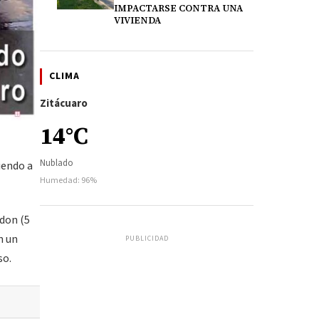
IMPACTARSE CONTRA UNA
VIVIENDA
CLIMA
Zitácuaro
14°C
Nublado
iendo a
Humedad: 96%
bdon (5
n un
PUBLICIDAD
so.