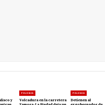
POLICIACA
POLICIACA
lisco y
Volcadura en la carretera
Detienen al
entran
Zamora-La Piedad deja un
exgobernador de