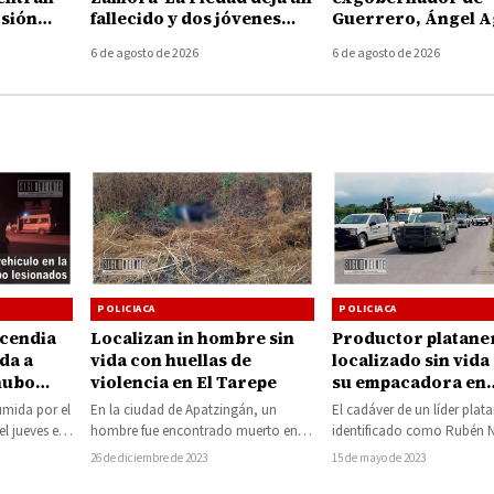
rsión
fallecido y dos jóvenes
Guerrero, Ángel A
choacán
heridos en Ecuandureo
por presunto
6 de agosto de 2026
6 de agosto de 2026
encubrimiento en e
Ayotzinapa
POLICIACA
POLICIACA
ncendia
Localizan in hombre sin
Productor platane
ida a
vida con huellas de
localizado sin vida
hubo
violencia en El Tarepe
su empacadora en
Coahuayana
mida por el
En la ciudad de Apatzingán, un
El cadáver de un líder plat
l jueves en
hombre fue encontrado muerto en
identificado como Rubén N.
ores…
un terreno rústico de la colonia «El…
localizado este día en una
26 de diciembre de 2023
15 de mayo de 2023
empacadora de…