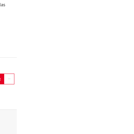
las
t