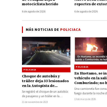
motociclista herido
reportes de exto
telefónica en Mi
6 de agosto de 2026
6 de agosto de 2026
MÁS NOTICIAS DE
POLICIACA
POLICIACA
POLICIACA
En Huetamo, se i
Choque de autobús y
vehículo en la sal
tráiler deja 33 lesionados
Comburindo; no 
en la Autopista de
lesionados
Una camioneta fue consu
Occidente, cerca del
Se registró el choque de un autobús
fuego durante la noche de
municipio de Álvaro
de pasajeros y un tráiler en la
la colonia Barrio de Dol
13 de marzo de 2026
Obregón
Autopista de Occidente, en…
11 de noviembre de 2023