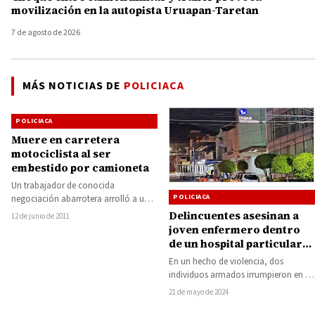
movilización en la autopista Uruapan-Taretan
7 de agosto de 2026
MÁS NOTICIAS DE
POLICIACA
POLICIACA
Muere en carretera
motociclista al ser
embestido por camioneta
Un trabajador de conocida
POLICIACA
negociación abarrotera arrolló a un
motociclista ocasionándole una
Delincuentes asesinan a
12 de junio de 2011
muerte instantánea, la mañana del
joven enfermero dentro
viernes…
de un hospital particular
en Uruapan
En un hecho de violencia, dos
individuos armados irrumpieron en el
Hospital San Francisco de la ciudad
21 de mayo de 2024
de…