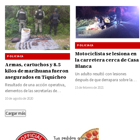
POLICIACA
Motociclista se lesiona en
POLICIACA
la carretera cerca de Casa
Armas, cartuchos y 8.5
Blanca
kilos de marihuana fueron
Un adulto resultó con lesiones
asegurados en Tiquicheo
después de que derrapara sobre la
Resultado de una acción operativa,
cinta asfáltica, en la carretera estatal
15 de febrero de 2021
elementos de las secretarías de
Huetamo-Churumuco,…
Seguridad Pública (SSP), y de la
10 de agosto de 2020
Defensa Nacional…
Cargar más