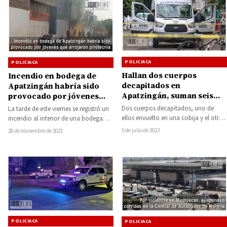
POLICIACA
POLICIACA
Hallan dos cuerpos
Incendio en bodega de
decapitados en
Apatzingán habría sido
Apatzingán, suman seis
provocado por jóvenes
homicidios en lo que va del
que arrojaron pirotecnia
Dos cuerpos decapitados, uno de
La tarde de este viernes se registró un
mes
ellos envuelto en una cobija y el otro
incendio al interior de una bodega
embolsado, fueron descubiertos en
ubicada en la colonia…
5 de julio de 2023
28 de noviembre de 2025
la…
POLICIACA
POLICIACA