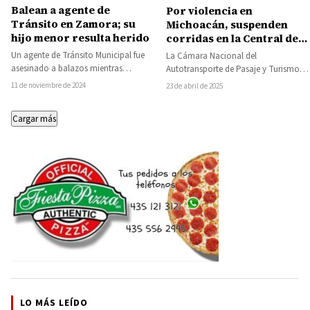
Balean a agente de
Por violencia en
Tránsito en Zamora; su
Michoacán, suspenden
hijo menor resulta herido
corridas en la Central de
Autobuses de Morelia
Un agente de Tránsito Municipal fue
La Cámara Nacional del
asesinado a balazos mientras
Autotransporte de Pasaje y Turismo
circulaba en motocicleta en
(Canapat) confirmó la cancelación
11 de noviembre de 2024
23 de abril de 2025
compañía de su hijo…
temporal de todas las corridas…
Cargar más
LO MÁS LEÍDO