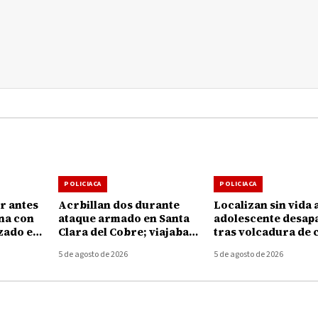
POLICIACA
POLICIACA
r antes
Acrbillan dos durante
Localizan sin vida 
ina con
ataque armado en Santa
adolescente desap
zado en
Clara del Cobre; viajaban
tras volcadura de 
en una camioneta con
en el Lago de Pátz
5 de agosto de 2026
5 de agosto de 2026
placas de Texas