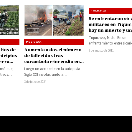
POLICIACA
Se enfrentaron sic
militares en Tiqui
hay un muerto y un
detenido
Tiquicheo, Mich.- En un
POLICIACA
enfrentamiento entre sicari
efectivos del Ejército Mexic
tíos de
Aumenta a dos el número
7 de agosto de 2011
poblado de Tiquicheo, u
icipios
de fallecidos tras
ierra
carambola e incendio en
la autopista Siglo XXI
ormó que,
Luego un accidente en la autopista
tivos
Siglo XXI involucrando a
 9 de…
tractocamiones y un vehículo
3 de julio de 2024
particular resultara en la…