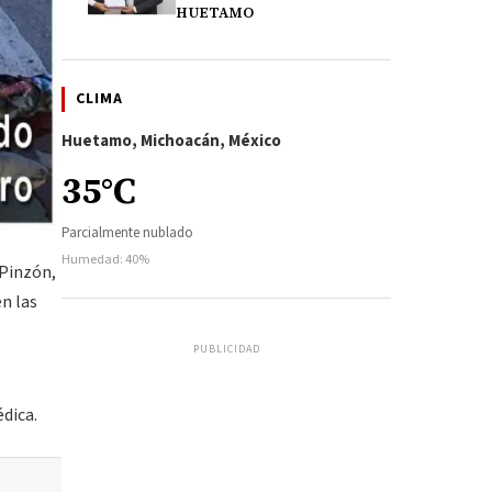
HUETAMO
CLIMA
Huetamo, Michoacán, México
35°C
Parcialmente nublado
Humedad: 40%
 Pinzón,
n las
PUBLICIDAD
dica.