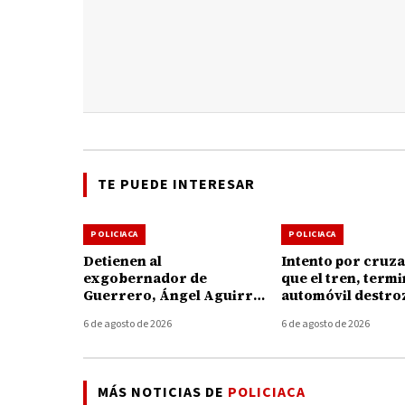
TE PUEDE INTERESAR
POLICIACA
POLICIACA
Detienen al
Intento por cruza
exgobernador de
que el tren, term
Guerrero, Ángel Aguirre,
automóvil destro
por presunto
Taretan
6 de agosto de 2026
6 de agosto de 2026
encubrimiento en el caso
Ayotzinapa
MÁS NOTICIAS DE
POLICIACA