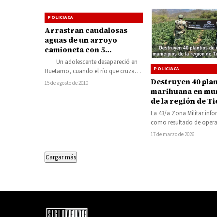
POLICIACA
Arrastran caudalosas
aguas de un arroyo
camioneta con 5
personas; una
Un adolescente desapareció en
desapareció
POLICIACA
Huetamo, cuando el río que cruza
por esa población arrastró la
Destruyen 40 plan
15 de agosto de 2010
camioneta que…
marihuana en mun
de la región de T
Caliente
La 43/a Zona Militar inf
como resultado de opera
realizados entre el 6 y el
17 de marzo de 2026
Cargar más