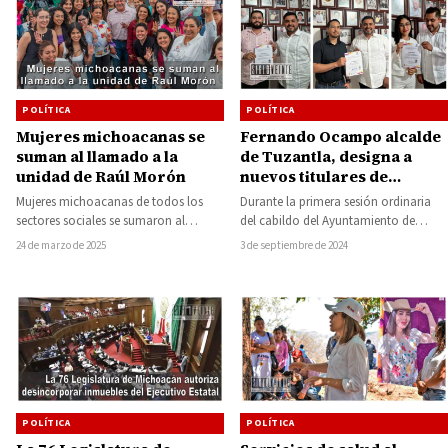
POLÍTICA
POLÍTICA
Mujeres michoacanas se
Fernando Ocampo alcalde
suman al llamado a la
de Tuzantla, designa a
unidad de Raúl Morón
nuevos titulares de
dependencias municipales
Mujeres michoacanas de todos los
Durante la primera sesión ordinaria
sectores sociales se sumaron al
del cabildo del Ayuntamiento de
llamado a la unidad y la organización
Tuzantla, se llevaron a cabo los
24 de marzo de 2025
3 de septiembre de 2024
hecho…
nombramientos de…
POLÍTICA
POLÍTICA