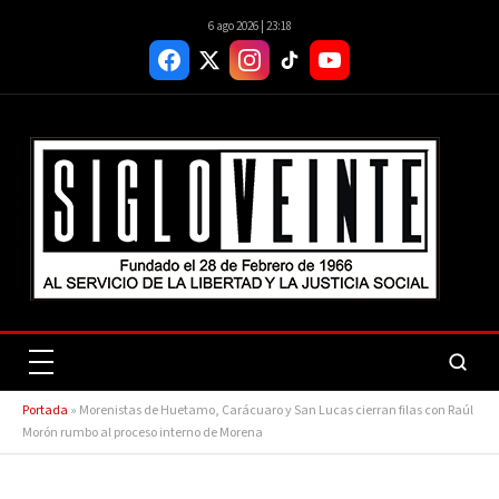
6 ago 2026 | 23:18
Portada
»
Morenistas de Huetamo, Carácuaro y San Lucas cierran filas con Raúl
Morón rumbo al proceso interno de Morena