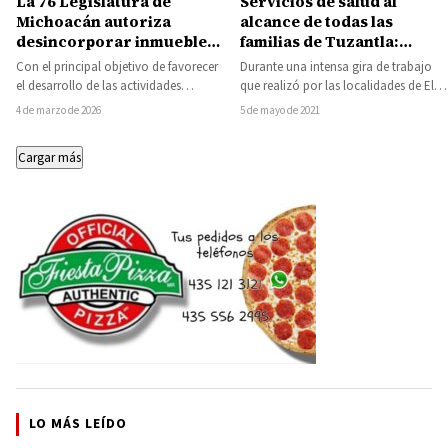
La 76 Legislatura de
Servicios de salud al
Michoacán autoriza
alcance de todas las
desincorporar inmuebles
familias de Tuzantla:
del Ejecutivo Estatal
Jazmín Arroyo
Con el principal objetivo de favorecer
Durante una intensa gira de trabajo
el desarrollo de las actividades
que realizó por las localidades de El
económicas en el estado, las y los…
Fresno y El Pantano, la…
4 de marzo de 2026
5 de mayo de 2021
Cargar más
LO MÁS LEÍDO