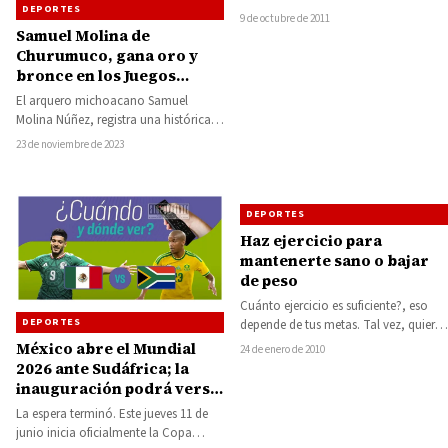
DEPORTES
Tecnológico Master 11:00
9 de octubre de 2011
Auditorio Chamizal Vs.
Samuel Molina de
Tecnológico Master 12:30
Churumuco, gana oro y
Auditorio…
bronce en los Juegos
Parapanamericanos de
El arquero michoacano Samuel
Santiago de Chile 2023
Molina Núñez, registra una histórica
participación en los Juegos
23 de noviembre de 2023
Parapanamericanos Santiago 2023, al
ganar…
DEPORTES
Haz ejercicio para
mantenerte sano o bajar
de peso
Cuánto ejercicio es suficiente?, eso
DEPORTES
depende de tus metas. Tal vez, quieras
hacer ejercicio sólo para mantenerte
México abre el Mundial
24 de enero de 2010
sano,…
2026 ante Sudáfrica; la
inauguración podrá verse
gratis en televisión abierta
La espera terminó. Este jueves 11 de
junio inicia oficialmente la Copa