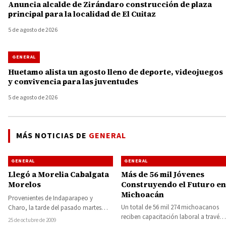
Anuncia alcalde de Zirándaro construcción de plaza
principal para la localidad de El Cuitaz
5 de agosto de 2026
GENERAL
Huetamo alista un agosto lleno de deporte, videojuegos
y convivencia para las juventudes
5 de agosto de 2026
MÁS NOTICIAS DE
GENERAL
GENERAL
GENERAL
Llegó a Morelia Cabalgata
Más de 56 mil Jóvenes
Morelos
Construyendo el Futuro en
Michoacán
Provenientes de Indaparapeo y
Un total de 56 mil 274 michoacanos
Charo, la tarde del pasado martes
reciben capacitación laboral a través
más de un centenar de jinetes y sus…
25 de octubre de 2009