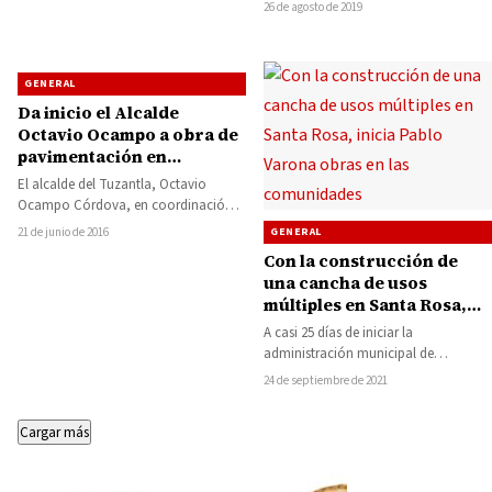
del programa Jóvenes Construyendo
26 de agosto de 2019
el Futuro,…
GENERAL
Da inicio el Alcalde
Octavio Ocampo a obra de
pavimentación en
Chirangangueo
El alcalde del Tuzantla, Octavio
Ocampo Córdova, en coordinación
con el diputado federal, Juan Antonio
21 de junio de 2016
GENERAL
Ixtláhuac Orihuela, dieron…
Con la construcción de
una cancha de usos
múltiples en Santa Rosa,
inicia Pablo Varona obras
A casi 25 días de iniciar la
en las comunidades
administración municipal de
Huetamo, ya han sido varias las obras
24 de septiembre de 2021
que…
Cargar más