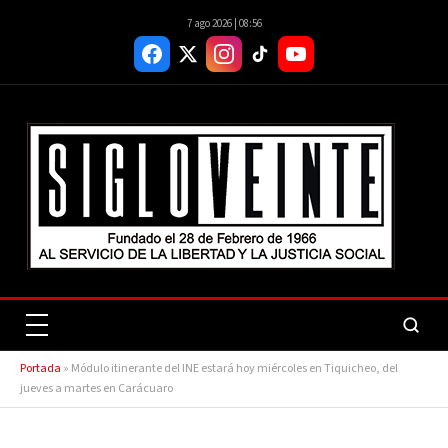
7 ago 2026 | 08:56
Portada
»
Módulo itinerante del INE estará hoy miércoles en Tiquicheo, del
jueves a martes en Carácuaro