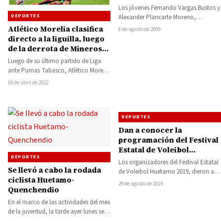
Street Soccer
Los jóvenes Fernando Vargas Bustos y
DEPORTES
Alexander Plancarte Moreno,
originarios de San Lucas y Huetamo,
Atlético Morelia clasifica
8 de agosto de 2009
respectivamente, obtuvieron junto…
directo a la liguilla, luego
de la derrota de Mineros
de Zacatecas
Luego de su último partido de Liga
ante Pumas Tabasco, Atlético Morelia
se había posicionado en quinto lugar,
16 de abril de 2022
…
DEPORTES
Dan a conocer la
programación del Festival
Estatal de Voleibol
DEPORTES
Huetamo 2019
Los organizadores del Festival Estatal
Se llevó a cabo la rodada
de Voleibol Huetamo 2019, dieron a
ciclista Huetamo-
conocer la programación de partidos
29 de agosto de 2019
Quenchendio
de dicho…
En el marco de las actividades del mes
de la juventud, la tarde ayer lunes se