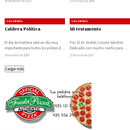
28 de febrero de 2010
23 de mayo de 2009
que otra cosa suceda,…
diputados federales de los…
COLUMNAS
COLUMNAS
Caldera Política
Mi testamento
El día de mañana será un día muy
Por: El Dr. Andrés Corona Sánchez
importante para todos los priístas del
Dedicado con mucho cariño para mi
Distrito Electoral Federal con…
padre Leodegario Corona Alcaraz y
24 de enero de 2009
27 de junio de 2010
para…
Cargar más