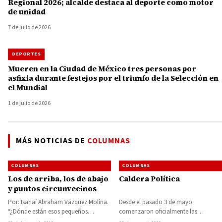
Regional 2026; alcalde destaca al deporte como motor
de unidad
7 de julio de 2026
DEPORTES
Mueren en la Ciudad de México tres personas por
asfixia durante festejos por el triunfo de la Selección en
el Mundial
1 de julio de 2026
MÁS NOTICIAS DE
COLUMNAS
COLUMNAS
COLUMNAS
Los de arriba, los de abajo
Caldera Política
y puntos circunvecinos
Por: Isahaí Abraham Vázquez Molina.
Desde el pasado 3 de mayo
“¿Dónde están esos pequeños
comenzaron oficialmente las
suspiritos azules?”. Gargamel Antes de
campañas de los candidatos a