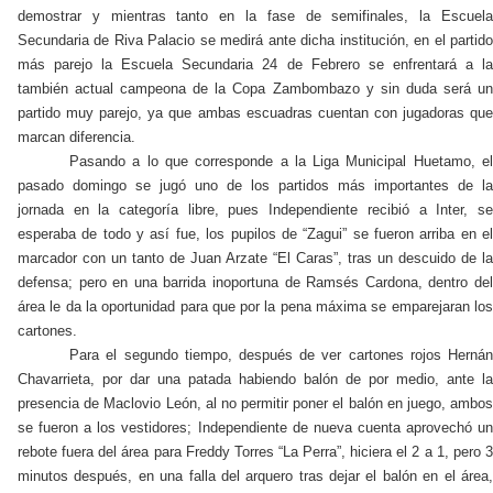
demostrar y mientras tanto en la fase de semifinales, la Escuela
Secundaria de Riva Palacio se medirá ante dicha institución, en el partido
más parejo la Escuela Secundaria 24 de Febrero se enfrentará a la
también actual campeona de la Copa Zambombazo y sin duda será un
partido muy parejo, ya que ambas escuadras cuentan con jugadoras que
marcan diferencia.
Pasando a lo que corresponde a la Liga Municipal Huetamo, el
pasado domingo se jugó uno de los partidos más importantes de la
jornada en la categoría libre, pues Independiente recibió a Inter, se
esperaba de todo y así fue, los pupilos de “Zagui” se fueron arriba en el
marcador con un tanto de Juan Arzate “El Caras”, tras un descuido de la
defensa; pero en una barrida inoportuna de Ramsés Cardona, dentro del
área le da la oportunidad para que por la pena máxima se emparejaran los
cartones.
Para el segundo tiempo, después de ver cartones rojos Hernán
Chavarrieta, por dar una patada habiendo balón de por medio, ante la
presencia de Maclovio León, al no permitir poner el balón en juego, ambos
se fueron a los vestidores; Independiente de nueva cuenta aprovechó un
rebote fuera del área para Freddy Torres “La Perra”, hiciera el 2 a 1, pero 3
minutos después, en una falla del arquero tras dejar el balón en el área,