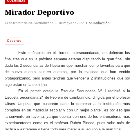
COLUMNAS
Mirador Deportivo
14 de febrero de 2009
Actualizado: 10 de mayo de 2022
Por Redacción
Deportes
Este miércoles en el Torneo Intersecundarias, se definirán los
finalistas que en la próxima semana estarán disputando la gran final, sin
duda las 2 secundarias de Huetamo que marchan como favoritas para que
de nueva cuenta ajusten cuentas, por la rivalidad que han venido
protagonizando, pero antes tendrán que vencer a 2 instituciones que por
algo están en la semifinal.
En el primer cotejo la Escuela Secundaria Nº 1 recibirá a la
Escuela Secundaria 24 de Febrero de Comburindio, dirigida por el profesor
Ulises Urquiza, que buscarán darle la sorpresa a la institución más
completa en su matrícula escolar y con un mejor plantel, es por eso que
la convierte en favorita, ya que cuenta con uno de los entrenadores más
experimentados como es el profesor Rubén Pineda, pues sabe más de
táctica y estrategia y tiene todo para meter a su equipo a la gran final.