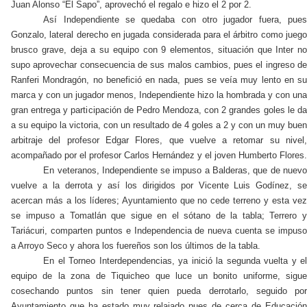
Juan Alonso “El Sapo”, aprovechó el regalo e hizo el 2 por 2.
Así Independiente se quedaba con otro jugador fuera, pues
Gonzalo, lateral derecho en jugada considerada para el árbitro como juego
brusco grave, deja a su equipo con 9 elementos, situación que Inter no
supo aprovechar consecuencia de sus malos cambios, pues el ingreso de
Ranferi Mondragón, no benefició en nada, pues se veía muy lento en su
marca y con un jugador menos, Independiente hizo la hombrada y con una
gran entrega y participación de Pedro Mendoza, con 2 grandes goles le da
a su equipo la victoria, con un resultado de 4 goles a 2 y con un muy buen
arbitraje del profesor Edgar Flores, que vuelve a retomar su nivel,
acompañado por el profesor Carlos Hernández y el joven Humberto Flores.
En veteranos, Independiente se impuso a Balderas, que de nuevo
vuelve a la derrota y así los dirigidos por Vicente Luis Godínez, se
acercan más a los líderes; Ayuntamiento que no cede terreno y esta vez
se impuso a Tomatlán que sigue en el sótano de la tabla; Terrero y
Tariácuri, comparten puntos e Independencia de nueva cuenta se impuso
a Arroyo Seco y ahora los fuereños son los últimos de la tabla.
En el Torneo Interdependencias, ya inició la segunda vuelta y el
equipo de la zona de Tiquicheo que luce un bonito uniforme, sigue
cosechando puntos sin tener quien pueda derrotarlo, seguido por
Ayuntamiento que ha estado muy relajado pues de cerca de Educación