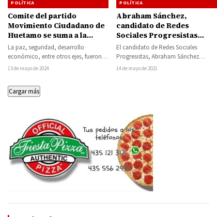
POLÍTICA
POLÍTICA
Comite del partido
Abraham Sánchez,
Movimiento Ciudadano de
candidato de Redes
Huetamo se suma a la
Sociales Progresistas
campaña del perredista
recula a favor de Alfredo
La paz, seguridad, desarrollo
El candidato de Redes Sociales
Pablo Varona
Ramírez
económico, entre otros ejes, fueron
Progresistas, Abraham Sánchez
las pautas para la valoración de la
Martínez, anunció que se suma al
13 de mayo de 2024
14 de mayo de 2021
estructura municipal…
proyecto del morenista Alfredo…
Cargar más