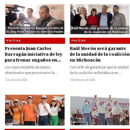
POLÍTICA
POLÍTICA
Presenta Juan Carlos
Raúl Morón será garante
Barragán iniciativa de ley
de la unidad de la coalición
para frenar engaños en
en Michoacán
redes tras fraudes
Los casos recientes de sueros
Con el fin de garantizar que la unidad
vitaminados que provocaron la
de la coalición se fortalezca en
muerte de varias personas en Sonora,
Michoacán ante los próximos…
7 de abril de 2026
3 de febrero de 2026
así como el…