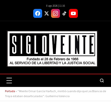
8 ago 2026 | 11:16
Portada
»
“Miente Omar García Harfuch, mintió cuando dijo que Los Blancos de
Troya estaban desarticulados”: Guillermo Valencia