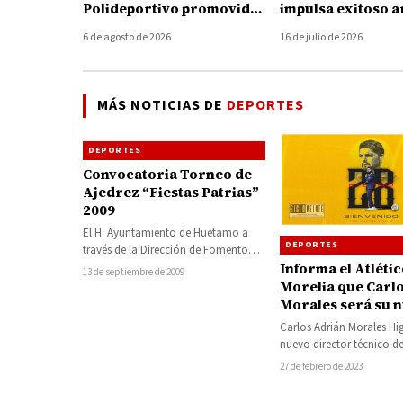
Polideportivo promovido
impulsa exitoso 
por el COMUDE en
del Curso de Ver
6 de agosto de 2026
16 de julio de 2026
Huetamo
Polideportivo 20
MÁS NOTICIAS DE
DEPORTES
DEPORTES
Convocatoria Torneo de
Ajedrez “Fiestas Patrias”
2009
El H. Ayuntamiento de Huetamo a
DEPORTES
través de la Dirección de Fomento
Deportivo, con motivo de los
Informa el Atléti
13 de septiembre de 2009
festejos…
Morelia que Carl
Morales será su 
director técnico
Carlos Adrián Morales Hig
nuevo director técnico de
sustitución de Gabriel Per
27 de febrero de 2023
través…