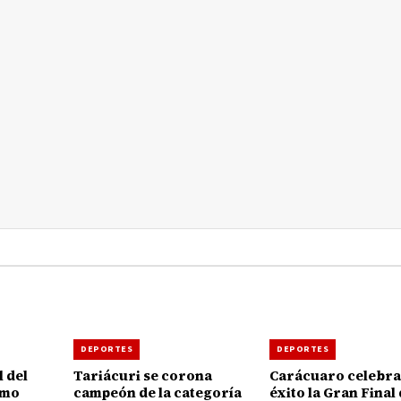
DEPORTES
DEPORTES
 del
Tariácuri se corona
Carácuaro celebra
amo
campeón de la categoría
éxito la Gran Final 