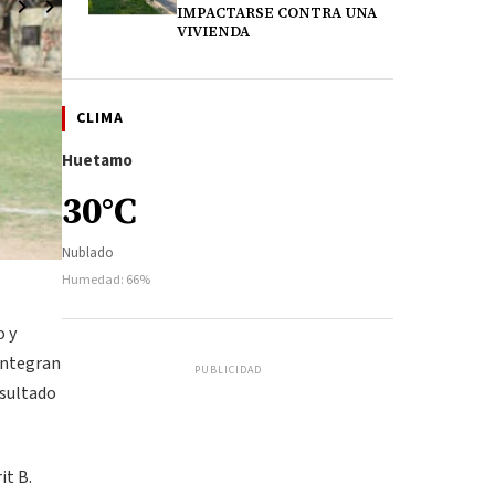
IMPACTARSE CONTRA UNA
VIVIENDA
CLIMA
Huetamo
30°C
Nublado
Humedad: 66%
o y
integran
PUBLICIDAD
esultado
it B.