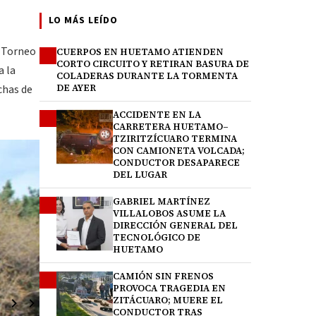
LO MÁS LEÍDO
l Torneo
CUERPOS EN HUETAMO ATIENDEN
1
CORTO CIRCUITO Y RETIRAN BASURA DE
a la
COLADERAS DURANTE LA TORMENTA
chas de
DE AYER
ACCIDENTE EN LA
2
CARRETERA HUETAMO–
TZIRITZÍCUARO TERMINA
CON CAMIONETA VOLCADA;
CONDUCTOR DESAPARECE
DEL LUGAR
GABRIEL MARTÍNEZ
3
VILLALOBOS ASUME LA
DIRECCIÓN GENERAL DEL
TECNOLÓGICO DE
HUETAMO
CAMIÓN SIN FRENOS
4
PROVOCA TRAGEDIA EN
ZITÁCUARO; MUERE EL
CONDUCTOR TRAS