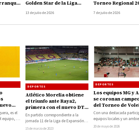
arranque
Golden Star de la Liga
Torneo Regional 2
ano
Olimpia en Huetamo
alcalde destaca al 
13 de julio de 2026
7 de julio de 2026
26
como motor de un
DEPORTES
DEPORTES
co
Los equipos MG y Al
Atlético Morelia obtiene
os
se coronan campe
el triunfo ante Raya2,
nuevo
del Torneo de Vole
primera con el nuevo DT
Nocupétaro
uera, es el
Con una destacada partici
Carlos Morales
En partido correspondiente a la
l equipo, en
equipos locales y un ambie
jornada 11 de la Liga de Expansión,
eyra. A
convivencia familiar, el pa
20 de mayo de 2026
el Atlético Morelia recibió a los…
15 de marzo de 2023
18 de…