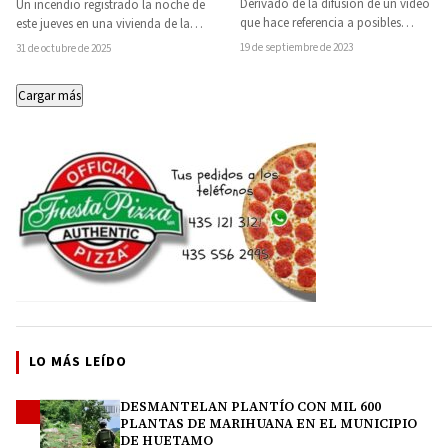
Derivado de la difusión de un video
Un incendio registrado la noche de
Regional de Zamora
que hace referencia a posibles
este jueves en una vivienda de la
conductas constitutivas de delito
colonia Tierra y Libertad, al…
19 de septiembre de 2023
31 de octubre de 2025
perpetradas por…
Cargar más
LO MÁS LEÍDO
DESMANTELAN PLANTÍO CON MIL 600
1
PLANTAS DE MARIHUANA EN EL MUNICIPIO
DE HUETAMO