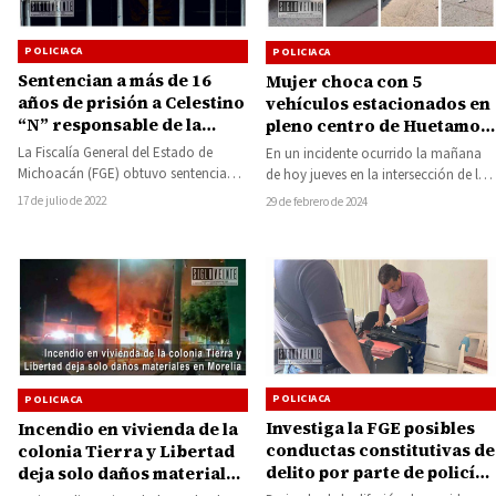
POLICIACA
POLICIACA
Sentencian a más de 16
Mujer choca con 5
años de prisión a Celestino
vehículos estacionados en
“N” responsable de la
pleno centro de Huetamo,
violación de su sobrina de
hay dos lesionadas
La Fiscalía General del Estado de
En un incidente ocurrido la mañana
7 años, hecho ocurrido en
Michoacán (FGE) obtuvo sentencia
de hoy jueves en la intersección de la
el municipio de Juárez en
condenatoria de 16 años y ocho
calle Melchor Ocampo Oriente…
17 de julio de 2022
29 de febrero de 2024
2021
meses de…
POLICIACA
POLICIACA
Investiga la FGE posibles
Incendio en vivienda de la
conductas constitutivas de
colonia Tierra y Libertad
delito por parte de policías
deja solo daños materiales
y perito de la Fiscalía
en Morelia