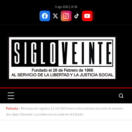
9 ago 2026 | 14:36
Portada
»
Michoacán registra 12 mil 953 homicidios dolosos durante el sexenio
de López Obrador: La violencia no cede en el Estado