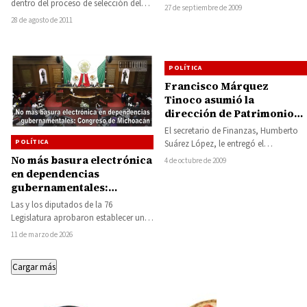
dentro del proceso de selección del
municipales de los municipios por
27 de septiembre de 2009
candidato a la presidencia municipal
donde…
28 de agosto de 2011
del…
POLÍTICA
Francisco Márquez
Tinoco asumió la
dirección de Patrimonio
Estatal
El secretario de Finanzas, Humberto
POLÍTICA
Suárez López, le entregó el
nombramiento que le otorgó el
No más basura electrónica
4 de octubre de 2009
gobernador Leonel Godoy…
en dependencias
gubernamentales:
Congreso de Michoacán
Las y los diputados de la 76
Legislatura aprobaron establecer un
programa para la gestión adecuada
11 de marzo de 2026
de los…
Cargar más