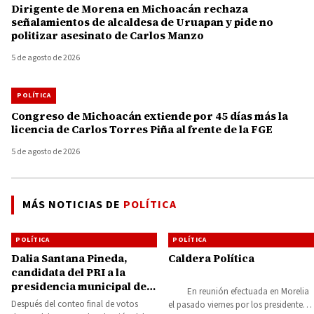
Dirigente de Morena en Michoacán rechaza
señalamientos de alcaldesa de Uruapan y pide no
politizar asesinato de Carlos Manzo
5 de agosto de 2026
POLÍTICA
Congreso de Michoacán extiende por 45 días más la
licencia de Carlos Torres Piña al frente de la FGE
5 de agosto de 2026
MÁS NOTICIAS DE
POLÍTICA
POLÍTICA
POLÍTICA
Dalia Santana Pineda,
Caldera Política
candidata del PRI a la
presidencia municipal de
En reunión efectuada en Morelia
Huetamo
Después del conteo final de votos
el pasado viernes por los presidentes