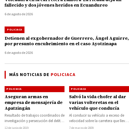
fallecido y dos jóvenes heridos en Ecuandureo
6 de agosto de 2026
POLICIACA
Detienen al exgobernador de Guerrero, Ángel Aguirre,
por presunto encubrimiento en el caso Ayotzinapa
6 de agosto de 2026
MÁS NOTICIAS DE
POLICIACA
POLICIACA
POLICIACA
Aseguran armas en
Salvó la vida chofer al dar
empresa de mensajería de
varias volteretas en el
Apatzingán
vehículo que conducía
Resultado de trabajos coordinados de
Al conducir su vehículo a exceso de
investigación y persecución del delito,
velocidad sobre la carretera que lleva
personal de la Fiscalía General del
del Limón de Papatzindán a…
12 de junio de 2019
7 de marzo de 2009