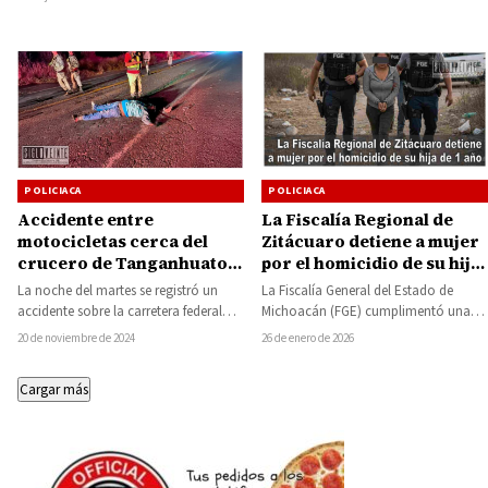
Estado de…
POLICIACA
POLICIACA
Accidente entre
La Fiscalía Regional de
motocicletas cerca del
Zitácuaro detiene a mujer
crucero de Tanganhuato,
por el homicidio de su hija
deja un muerto y un herido
de 1 año
La noche del martes se registró un
La Fiscalía General del Estado de
accidente sobre la carretera federal
Michoacán (FGE) cumplimentó una
que conduce de Ciudad Altamirano
orden de aprehensión en contra de
20 de noviembre de 2024
26 de enero de 2026
a…
María Elizabeth…
Cargar más