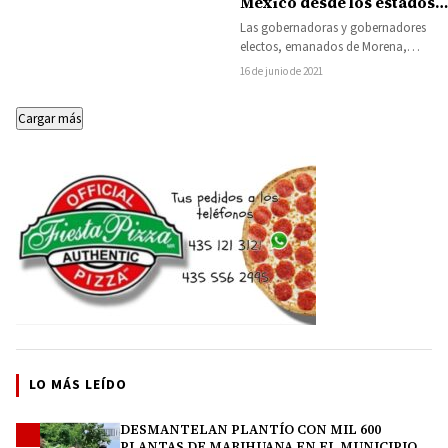
México desde los estados:
Alfredo Ramírez
Las gobernadoras y gobernadores
electos, emanados de Morena,
acordaron trabajar en unidad y
16 de junio de 2021
coordinación para impulsar el
desarrollo…
Cargar más
LO MÁS LEÍDO
DESMANTELAN PLANTÍO CON MIL 600
1
PLANTAS DE MARIHUANA EN EL MUNICIPIO