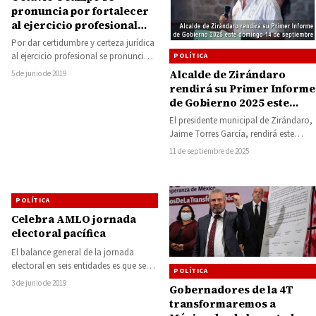
pronuncia por fortalecer
al ejercicio profesional
con Ley
Por dar certidumbre y certeza jurídica
al ejercicio profesional se pronunció el
POLÍTICA
diputado integrante de la Comisión
Alcalde de Zirándaro
5 de junio de 2019
de…
rendirá su Primer Informe
de Gobierno 2025 este
domingo 14 de septiembre
El presidente municipal de Zirándaro,
Jaime Torres García, rendirá este
domingo 14 de septiembre su Primer
11 de septiembre de 2025
Informe de…
POLÍTICA
Celebra AMLO jornada
electoral pacífica
El balance general de la jornada
electoral en seis entidades es que se
POLÍTICA
desarrolló en paz y «celebró…
3 de junio de 2019
Gobernadores de la 4T
transformaremos a