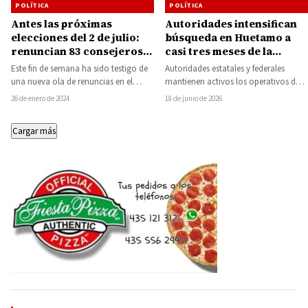
POLÍTICA
POLÍTICA
Antes las próximas
Autoridades intensifican
elecciones del 2 de julio:
búsqueda en Huetamo a
renuncian 83 consejeros
casi tres meses de la
de Comités Municipales, el
desaparición de Rogelio
Este fin de semana ha sido testigo de
Autoridades estatales y federales
Instituto Electoral de
Portillo
una nueva ola de renuncias en el
mantienen activos los operativos de
Michoacán ya comenzó
Instituto Electoral de…
búsqueda en la región de Huetamo
26 de enero de 2024
18 de junio de 2026
con la reestructuración
como parte de…
Cargar más