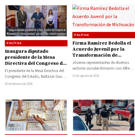
POLÍTICA
Firma Ramírez Bedolla el
POLÍTICA
Acuerdo Juvenil por la
Inaugura diputado
Transformación de
presidente de la Mesa
Michoacán
Jóvenes representantes de diversos
Directiva del Congreso de
sectores sociales firmaron con Alfredo
Michoacán “la tribuna
El presidente de la Mesa Directiva del
Ramírez Bedolla, gobernador electo
ciudadana” para escuchar
12 de agosto de 2021
Congreso del Estado, Baltazar Gaona
de Michoacán, el Acuerdo Juvenil…
a toda la ciudadanía
García, inauguró “la tribuna
18 de febrero de 2026
ciudadana”, que…