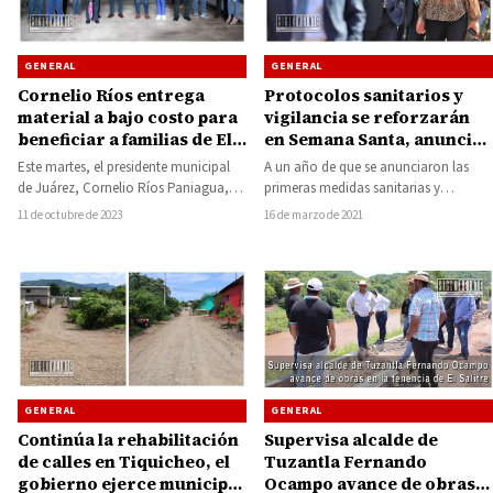
GENERAL
GENERAL
Cornelio Ríos entrega
Protocolos sanitarios y
material a bajo costo para
vigilancia se reforzarán
beneficiar a familias de El
en Semana Santa, anuncia
Rodeo
el Gobernador
Este martes, el presidente municipal
A un año de que se anunciaron las
de Juárez, Cornelio Ríos Paniagua,
primeras medidas sanitarias y
encabezó la entrega de material a
económicas por la pandemia del
11 de octubre de 2023
16 de marzo de 2021
bajo costo…
COVID-19…
GENERAL
GENERAL
Continúa la rehabilitación
Supervisa alcalde de
de calles en Tiquicheo, el
Tuzantla Fernando
gobierno ejerce municipal
Ocampo avance de obras