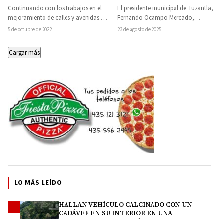
recursos propios
en la tenencia de El Salitre
Continuando con los trabajos en el
El presidente municipal de Tuzantla,
mejoramiento de calles y avenidas de
Fernando Ocampo Mercado,
la cabecera municipal de Tiquicheo,
acompañado por integrantes del
5 de octubre de 2022
23 de agosto de 2025
por…
cuerpo de Regidores, el Tesorero, la…
Cargar más
LO MÁS LEÍDO
HALLAN VEHÍCULO CALCINADO CON UN
1
CADÁVER EN SU INTERIOR EN UNA