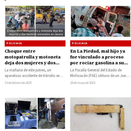
POLICIACA
POLICIACA
En La Piedad, mal hijo ya
Choque entre
fue vinculado a proceso
motopatrulla y motoneta
por rociar gasolina a su
deja dos mujeres y dos
madre y prenderle fuego
hombres lesionados en
La Fiscalía General del Estado de
La mañana de este jueves, un
Jacona
Michoacán (FGE) obtuvo de un Juez
aparatoso accidente de tránsito se
de Control vinculación a proceso y…
registró en la calle Morelos, de la…
29 de mayo de 2023
13 de febrero de 2025