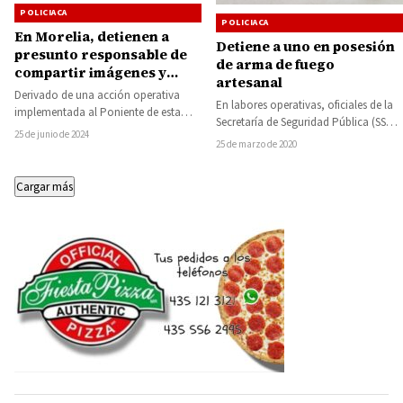
POLICIACA
POLICIACA
En Morelia, detienen a
Detiene a uno en posesión
presunto responsable de
de arma de fuego
compartir imágenes y
artesanal
videos de índole sexual de
Derivado de una acción operativa
En labores operativas, oficiales de la
una niña de 9 años en actos
implementada al Poniente de esta
Secretaría de Seguridad Pública (SSP),
sexuales
capital, la Fiscalía General del Estado
25 de junio de 2024
detuvieron a una persona del sexo
25 de marzo de 2020
de Michoacán…
masculino,…
Cargar más