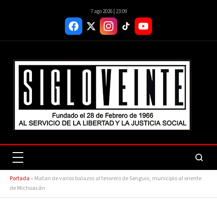
7 ago 2026 | 23:09
Portada
»
Matan de varios balazos al tesorero de Senguio, municipio al oriente
de Michoacán