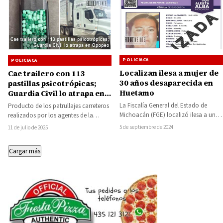
POLICIACA
POLICIACA
Localizan ilesa a mujer de
Cae trailero con 113
30 años desaparecida en
pastillas psicotrópicas;
Huetamo
Guardia Civil lo atrapa en
Opopeo
La Fiscalía General del Estado de
Producto de los patrullajes carreteros
Michoacán (FGE) localizó ilesa a una
realizados por los agentes de la
mujer que fue reportada como
Secretaría de Seguridad Pública (SSP),
5 de septiembre de 2024
11 de julio de 2025
desaparecida…
en el…
Cargar más