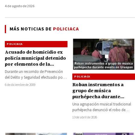
4 de agosto de 2026
MÁS NOTICIAS DE
POLICIACA
POLICIACA
Acusado de homicidio ex
policía municipal detenido
por elementos de la
Ministerial
Durante un recorrido de Prevención
POLICIACA
del Delito y Seguridad efectuado por
agentes de la Policía Ministerial, fue
Roban instrumentos a
6 de diciembre de 2009
detenido…
grupo de música
purhépecha durante
evento en Uruapan
Una agrupación musical tradicional
purhépecha denunció el robo de
instrumentos y pertenencias
13 de abril de 2026
personales mientras participaba en
actividades del…