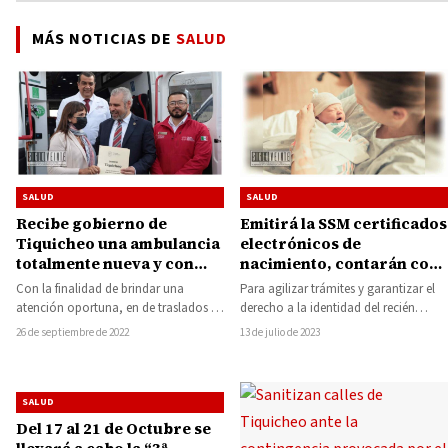
MÁS NOTICIAS DE
SALUD
SALUD
SALUD
Recibe gobierno de
Emitirá la SSM certificados
Tiquicheo una ambulancia
electrónicos de
totalmente nueva y con
nacimiento, contarán con
equipo de última
medidas de seguridad que
Con la finalidad de brindar una
Para agilizar trámites y garantizar el
generación
acrediten identidad del
atención oportuna, en de traslados y
derecho a la identidad del recién
menor
atención de urgencias médicas en el…
nacido, la Secretaría de Salud de…
26 de septiembre de 2022
13 de julio de 2023
SALUD
Del 17 al 21 de Octubre se