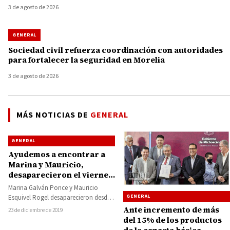
3 de agosto de 2026
GENERAL
Sociedad civil refuerza coordinación con autoridades
para fortalecer la seguridad en Morelia
3 de agosto de 2026
MÁS NOTICIAS DE
GENERAL
GENERAL
Ayudemos a encontrar a
Marina y Mauricio,
desaparecieron el viernes
en Ciudad Altamirano
Marina Galván Ponce y Mauricio
GENERAL
Esquivel Rogel desaparecieron desde
el pasado viernes. La pareja de novios
Ante incremento de más
23 de diciembre de 2019
iba en…
del 15% de los productos