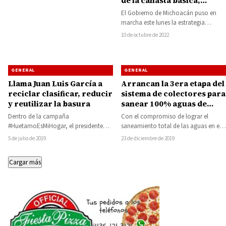
de la canasta básica,
Alfredo Ramírez Bedolla
El Gobierno de Michoacán puso en
firmó acuerdo de
marcha este lunes la estrategia
colaboración con el sector
Michoacán sin Carestía, en un
10 de octubre de 2022
empresarial
esfuerzo coordinado…
GENERAL
GENERAL
Llama Juan Luis García a
Arrancan la 3era etapa del
reciclar clasificar, reducir
sistema de colectores para
y reutilizar la basura
sanear 100% aguas de
Huetamo
Dentro de la campaña
Con el compromiso de lograr el
#HuetamoEsMiHogar, el presidente
saneamiento total de las aguas en el
municipal de Huetamo Juan Luis
municipio de Huetamo, el
5 de julio de 2019
23 de diciembre de 2019
García Conejo, convocó a todos
Gobernador…
los…
Cargar más