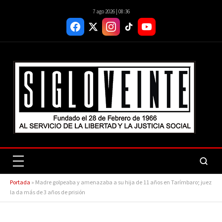
7 ago 2026 | 08:36
Portada
»
Madre golpeaba y amenazaba a su hija de 11 años en Tarímbaro; juez
la da más de 3 años de prisión