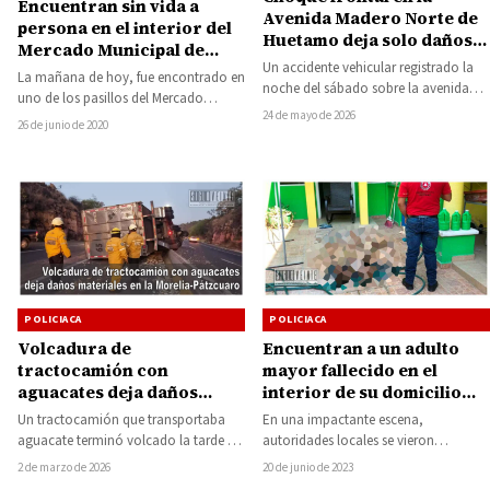
Encuentran sin vida a
Avenida Madero Norte de
persona en el interior del
Huetamo deja solo daños
Mercado Municipal de
materiales
Un accidente vehicular registrado la
Huetamo
La mañana de hoy, fue encontrado en
noche del sábado sobre la avenida
uno de los pasillos del Mercado
Madero Norte, en esta ciudad de
24 de mayo de 2026
Municipal José Rentería Luviano, el…
26 de junio de 2020
Huetamo,…
POLICIACA
POLICIACA
Volcadura de
Encuentran a un adulto
tractocamión con
mayor fallecido en el
aguacates deja daños
interior de su domicilio
materiales en la Morelia-
del centro de Huetamo
Un tractocamión que transportaba
En una impactante escena,
Pátzcuaro
aguacate terminó volcado la tarde de
autoridades locales se vieron
este lunes sobre la carretera Carretera
envueltas en una operación de
2 de marzo de 2026
20 de junio de 2023
Morelia-Pátzcuaro, a…
emergencia al recibir un reporte…