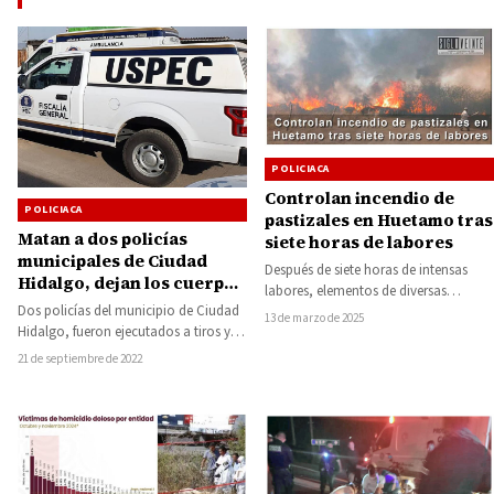
POLICIACA
Controlan incendio de
POLICIACA
pastizales en Huetamo tras
Matan a dos policías
siete horas de labores
municipales de Ciudad
Después de siete horas de intensas
Hidalgo, dejan los cuerpos
labores, elementos de diversas
en Tuxpan
Dos policías del municipio de Ciudad
corporaciones de auxilio y seguridad
13 de marzo de 2025
Hidalgo, fueron ejecutados a tiros y
lograron sofocar un…
sus cuerpos hallados dentro de un…
21 de septiembre de 2022