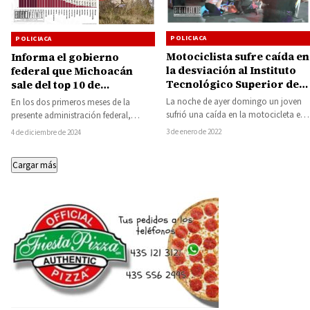
POLICIACA
POLICIACA
Motociclista sufre caída en
Informa el gobierno
la desviación al Instituto
federal que Michoacán
Tecnológico Superior de
sale del top 10 de
Huetamo
homicidios dolosos, ahora
La noche de ayer domingo un joven
En los dos primeros meses de la
se ubica en el sitio 11
sufrió una caída en la motocicleta en
presente administración federal,
que circulaba, incidente vial…
Michoacán salió del top 10 en
3 de enero de 2022
4 de diciembre de 2024
incidencia de…
Cargar más