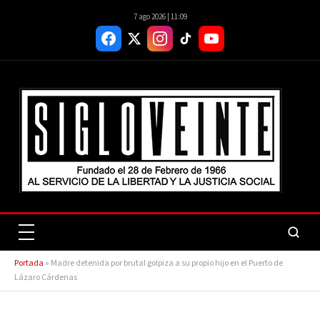
7 ago 2026 | 11:09
Portada
»
Madre detenida por brutal golpiza a su propio hijo en el Puerto de
Lázaro Cárdenas