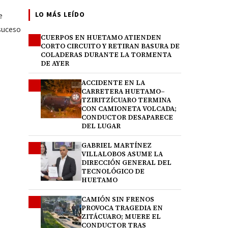
LO MÁS LEÍDO
e
 suceso
CUERPOS EN HUETAMO ATIENDEN
1
CORTO CIRCUITO Y RETIRAN BASURA DE
COLADERAS DURANTE LA TORMENTA
DE AYER
ACCIDENTE EN LA
2
CARRETERA HUETAMO–
TZIRITZÍCUARO TERMINA
CON CAMIONETA VOLCADA;
CONDUCTOR DESAPARECE
DEL LUGAR
GABRIEL MARTÍNEZ
3
VILLALOBOS ASUME LA
DIRECCIÓN GENERAL DEL
TECNOLÓGICO DE
HUETAMO
CAMIÓN SIN FRENOS
4
PROVOCA TRAGEDIA EN
ZITÁCUARO; MUERE EL
CONDUCTOR TRAS