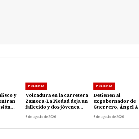
POLICIACA
POLICIACA
lisco y
Volcadura en la carretera
Detienen al
entran
Zamora-La Piedad deja un
exgobernador de
rsión
fallecido y dos jóvenes
Guerrero, Ángel A
choacán
heridos en Ecuandureo
por presunto
6 de agosto de 2026
6 de agosto de 2026
encubrimiento en e
Ayotzinapa