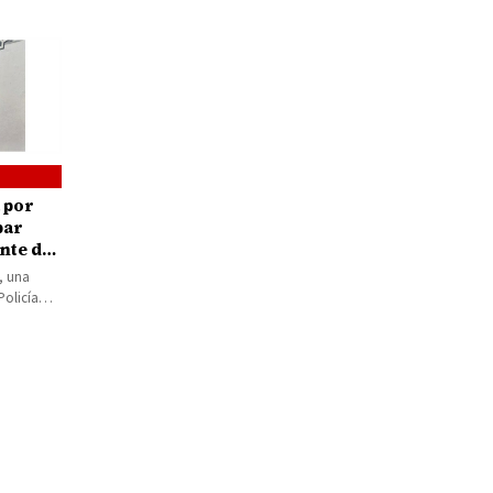
 por
bar
nte del
o
, una
Policía
 que