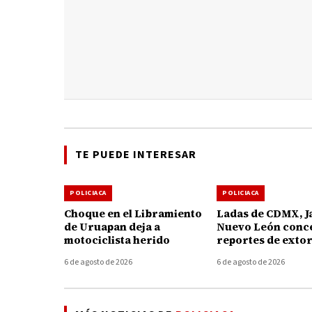
TE PUEDE INTERESAR
POLICIACA
POLICIACA
Choque en el Libramiento
Ladas de CDMX, Ja
de Uruapan deja a
Nuevo León conc
motociclista herido
reportes de exto
telefónica en Mi
6 de agosto de 2026
6 de agosto de 2026