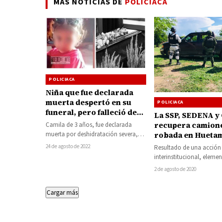
MÁS NOTICIAS DE
POLICIACA
POLICIACA
Niña que fue declarada
muerta despertó en su
POLICIACA
funeral, pero falleció de
La SSP, SEDENA y
regreso al hospital, la FGE
recupera camion
Camila de 3 años, fue declarada
de SLP ya investiga el caso
muerta por deshidratación severa,
robada en Hueta
por presunta negligencia
diarrea aguda y shock hipovolémico.
24 de agosto de 2022
Resultado de una acción
médica
Horas más tarde,…
interinstitucional, elemen
secretarías de Seguridad 
2 de agosto de 2020
(SSP), de la Defensa Naci
(SEDENA)…
Cargar más