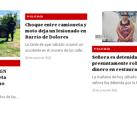
POLICIACA
Choque entre camioneta y
moto deja un lesionado en
Barrio de Dolores
La tarde de ayer sábado ocurrió un
POLICIACA
accidente en el crucero de las calles 5
de Mayo y…
Señora es detenida
26 de enero de 2020
presuntamente ro
dinero en restaura
 GN
centro de Huetam
eta
La mañana de hoy sábado
señora fue detenida por la 
mo
Municipal y Michoacán, ya
25 de junio de 2021
presuntamente…
tos de las
Pública
onal