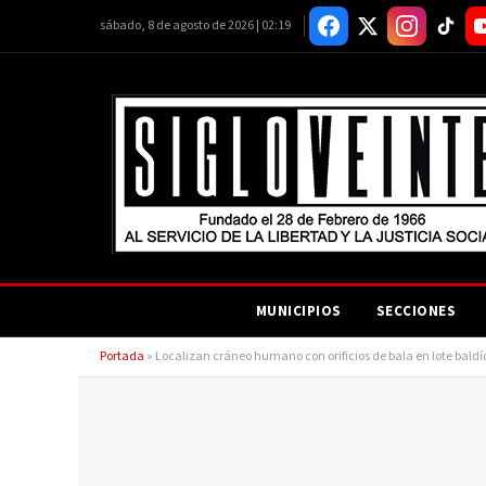
sábado, 8 de agosto de 2026 | 02:19
MUNICIPIOS
SECCIONES
Portada
»
Localizan cráneo humano con orificios de bala en lote baldí