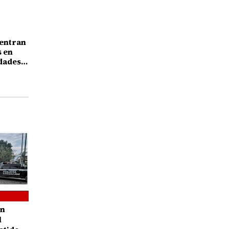
centran
s en
dades
a
en
l