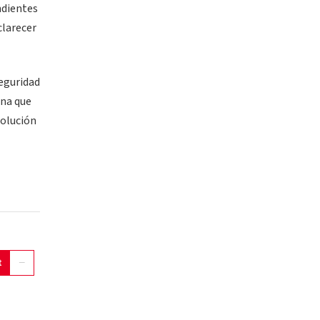
ndientes
clarecer
seguridad
ona que
solución
t