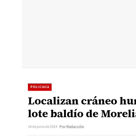
POLICIACA
Localizan cráneo hum
lote baldío de Morel
16 de junio de 2024
Por Redacción