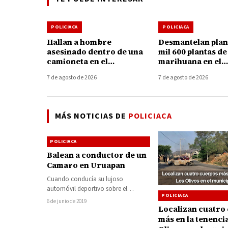
POLICIACA
POLICIACA
Hallan a hombre
Desmantelan plan
asesinado dentro de una
mil 600 plantas de
camioneta en el
marihuana en el
Boulevard Industrial de
municipio de Hu
7 de agosto de 2026
7 de agosto de 2026
Uruapan
MÁS NOTICIAS DE
POLICIACA
POLICIACA
Balean a conductor de un
Camaro en Uruapan
Cuando conducía su lujoso
automóvil deportivo sobre el
POLICIACA
Boulevard Industrial de Uruapan, un
6 de junio de 2019
hombre fue atacado a balazos…
Localizan cuatro
más en la tenenci