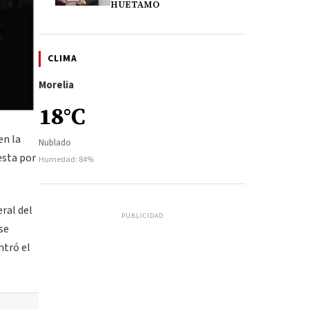
HUETAMO
CLIMA
Morelia
18°C
en la
Nublado
esta por
Humedad: 84%
eral del
PUBLICIDAD
se
ntró el