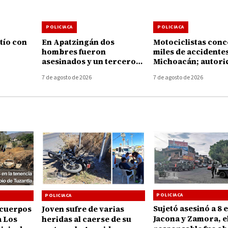
POLICIACA
POLICIACA
tío con
En Apatzingán dos
Motociclistas con
hombres fueron
miles de accidente
asesinados y un tercero
Michoacán; autori
etamo
muere de un infarto
llaman a reforzar l
7 de agosto de 2026
7 de agosto de 2026
durante la agresión
prevención
POLICIACA
POLICIACA
Sujetó asesinó a 8 
Joven sufre de varias
 cuerpos
Jacona y Zamora, e
heridas al caerse de su
a Los