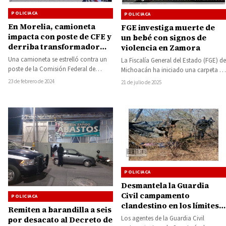
POLICIACA
POLICIACA
En Morelia, camioneta
FGE investiga muerte de
impacta con poste de CFE y
un bebé con signos de
derriba transformador
violencia en Zamora
causando daños
Una camioneta se estrelló contra un
La Fiscalía General del Estado (FGE) de
materiales
poste de la Comisión Federal de
Michoacán ha iniciado una carpeta de
Electricidad (CFE) en la colonia
investigación en torno al
23 de febrero de 2024
21 de julio de 2025
Nueva…
fallecimiento…
POLICIACA
Desmantela la Guardia
Civil campamento
POLICIACA
clandestino en los límites
Remiten a barandilla a seis
de Tiquicheo y Huetamo
Los agentes de la Guardia Civil
por desacato al Decreto de