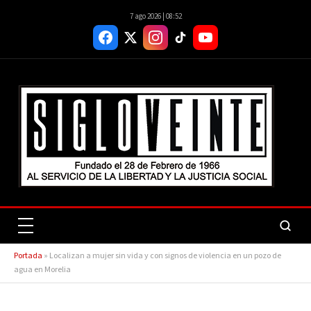
7 ago 2026 | 08:52
Portada
»
Localizan a mujer sin vida y con signos de violencia en un pozo de
agua en Morelia