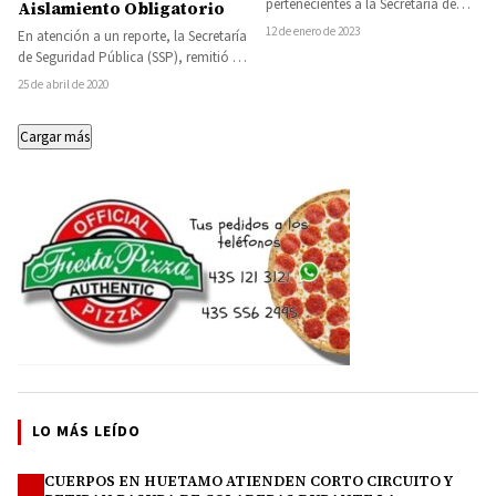
pertenecientes a la Secretaría de
Aislamiento Obligatorio
Seguridad Pública de Michoacán,
12 de enero de 2023
En atención a un reporte, la Secretaría
desmantelaron un campamento…
de Seguridad Pública (SSP), remitió a
Barandilla a seis personas por…
25 de abril de 2020
Cargar más
LO MÁS LEÍDO
CUERPOS EN HUETAMO ATIENDEN CORTO CIRCUITO Y
1