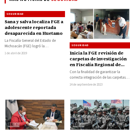
SEGURIDAD
Sana y salva localiza FGE a
adolescente reportada
desaparecida en Huetamo
La Fiscalía General del Estado de
SEGURIDAD
Michoacán (FGE) logró la
localización, sana y salva, de una
Inicia la FGE revisión de
1 de abril de 2019
adolescente que…
carpetas de investigación
en Fiscalía Regional de
Huetamo
Con la finalidad de garantizar la
correcta integración de las carpetas
de investigación y el debido proceso
14 de septiembre de 2023
en…