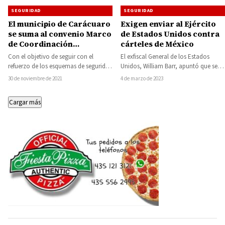
SEGURIDAD
SEGURIDAD
Exigen enviar al Ejército
El municipio de Carácuaro
de Estados Unidos contra
se suma al convenio Marco
cárteles de México
de Coordinación
Intergubernamental en
El exfiscal General de los Estados
Con el objetivo de seguir con el
Materia de Seguridad
Unidos, William Barr, apuntó que se
refuerzo de los esquemas de seguridad
Pública
debe utilizar al Ejército de Estados…
en el Estado, este lunes…
4 de marzo de 2023
30 de noviembre de 2021
Cargar más