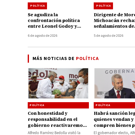
POLÍTICA
POLÍTICA
Se agudiza la
Dirigente de Mor
confrontación política
Michoacán recha
entre Leonel Godoy y
señalamientos de
Memo Valencia; cruzan
alcaldesa de Uru
6 de agosto de 2026
5 de agosto de 2026
acusaciones y anuncian
pide no politizar 
acciones legales
de Carlos Manzo
MÁS NOTICIAS DE
POLÍTICA
POLÍTICA
POLÍTICA
Con honestidad y
Habrá sanción leg
responsabilidad en el
quienes vendan y
gobierno reactivaremos
compren bienes p
al sector agrícola:
advierte Ramírez
Alfredo Ramírez Bedolla visitó la
El gobernador electo, Al