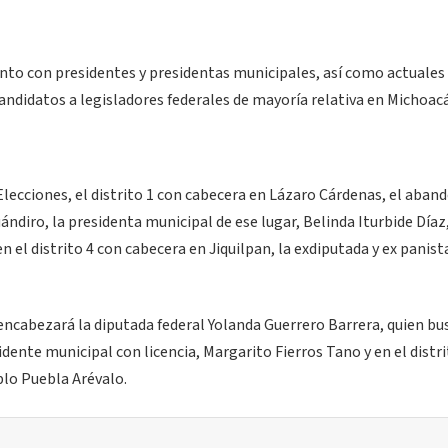
nto con presidentes y presidentas municipales, así como actuales
candidatos a legisladores federales de mayoría relativa en Michoac
lecciones, el distrito 1 con cabecera en Lázaro Cárdenas, el aban
uándiro, la presidenta municipal de ese lugar, Belinda Iturbide Díaz
en el distrito 4 con cabecera en Jiquilpan, la exdiputada y ex panist
 encabezará la diputada federal Yolanda Guerrero Barrera, quien bu
sidente municipal con licencia, Margarito Fierros Tano y en el distri
blo Puebla Arévalo.