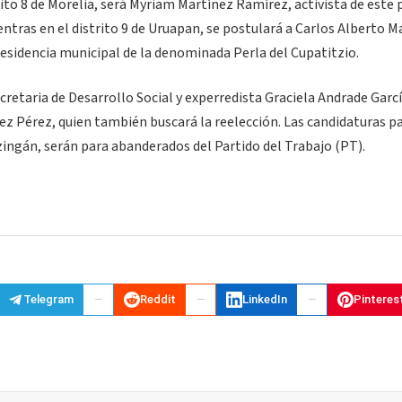
ito 8 de Morelia, será Myriam Martínez Ramírez, activista de este 
ntras en el distrito 9 de Uruapan, se postulará a Carlos Alberto 
residencia municipal de la denominada Perla del Cupatitzio.
secretaria de Desarrollo Social y experredista Graciela Andrade Garcí
vez Pérez, quien también buscará la reelección. Las candidaturas pa
tzingán, serán para abanderados del Partido del Trabajo (PT).
Telegram
Reddit
LinkedIn
Pinteres