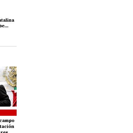
atalina
be
mo
deza de
Ocampo
itación
ores