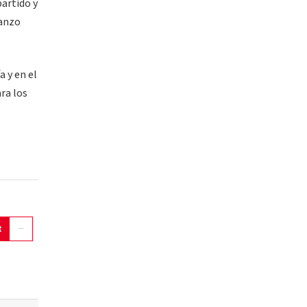
partido y
Manzo
a y en el
ra los
t