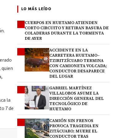
LO MÁS LEÍDO
CUERPOS EN HUETAMO ATIENDEN
1
CORTO CIRCUITO Y RETIRAN BASURA DE
án.
COLADERAS DURANTE LA TORMENTA
DE AYER
ACCIDENTE EN LA
2
CARRETERA HUETAMO–
derado
TZIRITZÍCUARO TERMINA
CON CAMIONETA VOLCADA;
, quien
CONDUCTOR DESAPARECE
a,
DEL LUGAR
GABRIEL MARTÍNEZ
3
VILLALOBOS ASUME LA
DIRECCIÓN GENERAL DEL
sca la
TECNOLÓGICO DE
to 7 de
HUETAMO
CAMIÓN SIN FRENOS
4
PROVOCA TRAGEDIA EN
ZITÁCUARO; MUERE EL
CONDUCTOR TRAS