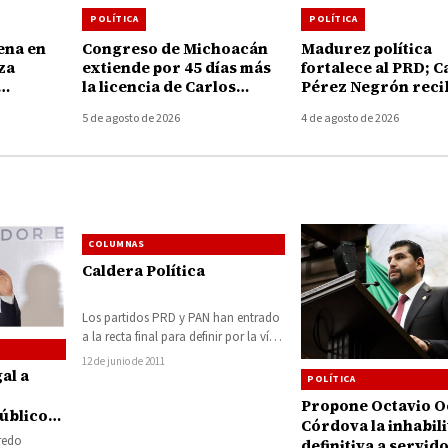
POLÍTICA
POLÍTICA
ena en
Congreso de Michoacán
Madurez política
za
extiende por 45 días más
fortalece al PRD; C
la licencia de Carlos
Pérez Negrón reci
apan y
Torres Piña al frente de la
nombramiento co
5 de agosto de 2026
4 de agosto de 2026
asesinato
FGE
promotora para
Recuperar la Gran
Tiquicheo
COLUMNAS
Caldera Política
Los partidos PRD y PAN han entrado
a la recta final para definir por la vía
democrática quién…
12 de junio de 2011
al a
POLÍTICA
Propone Octavio 
úblicos,
Córdova la inhabil
 Bedolla
fredo
definitiva a servid