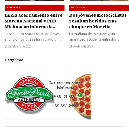
POLÍTICA
POLÍTICA
Inicia acercamiento entre
Dos jóvenes motociclistas
Morena Nacional y PRD
resultan heridos tras
Michoacán informa la
choque en Morelia
senadora Araceli Saucedo
La senadora Araceli Saucedo Reyes
La mañana de este jueves, un
anunció hoy que se ha iniciado un
aparatoso accidente entre dos
acercamiento entre Morena Nacional
motociclistas dejó como saldo a dos
18 de febrero de 2025
24 de abril de 2025
y el…
jóvenes lesionados,…
Cargar más