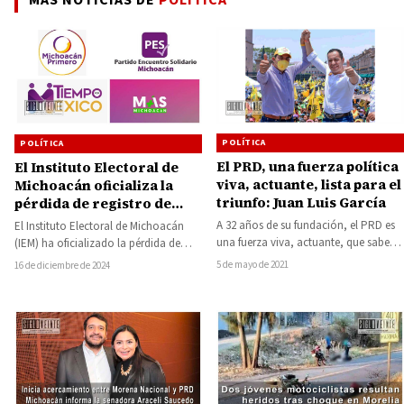
POLÍTICA
POLÍTICA
El PRD, una fuerza política
El Instituto Electoral de
viva, actuante, lista para el
Michoacán oficializa la
triunfo: Juan Luis García
pérdida de registro de
Encuentro Solidario y tres
A 32 años de su fundación, el PRD es
El Instituto Electoral de Michoacán
partidos más
una fuerza viva, actuante, que sabe
(IEM) ha oficializado la pérdida de
adecuarse y adaptarse…
registro de cuatro partidos políticos
5 de mayo de 2021
16 de diciembre de 2024
locales que…