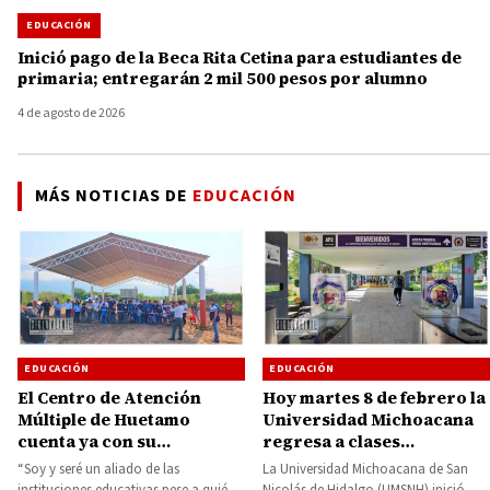
EDUCACIÓN
Inició pago de la Beca Rita Cetina para estudiantes de
primaria; entregarán 2 mil 500 pesos por alumno
4 de agosto de 2026
MÁS NOTICIAS DE
EDUCACIÓN
EDUCACIÓN
EDUCACIÓN
Hoy martes 8 de febrero la
El Centro de Atención
Universidad Michoacana
Múltiple de Huetamo
regresa a clases
cuenta ya con su
presenciales
techumbre, fue
La Universidad Michoacana de San
“Soy y seré un aliado de las
inaugurada por el alcalde