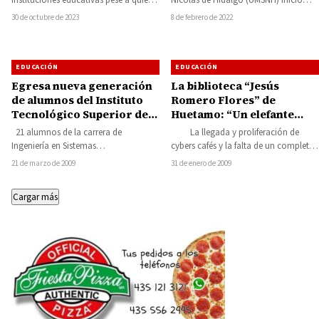
Nicolás de Hidalgo (UMSNH) inició
instituciones educativas pese a quién
hoy martes 8 de febrero en medio
le pese”, señaló el presidente
8 de febrero de 2022
30 de octubre de 2023
de…
municipal…
EDUCACIÓN
EDUCACIÓN
Egresa nueva generación
La biblioteca “Jesús
de alumnos del Instituto
Romero Flores” de
Tecnológico Superior de
Huetamo: “Un elefante
Huetamo
blanco”
21 alumnos de la carrera de
La llegada y proliferación de
Ingeniería en Sistemas
cybers cafés y la falta de un completo
Computacionales y 4 alumnos en
acervo, han hecho que…
21 de marzo de 2009
31 de enero de 2009
Ingeniería Industrial, concluyeron…
Cargar más