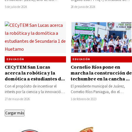
Programas para el Bienestar del…
Educación Media Superior y Superior
5 de julio de 2024
28 de junio de 2024
del…
EDUCACIÓN
EDUCACIÓN
CECyTEM San Lucas
Cornelio Ríos pone en
acerca la robótica y la
marcha la construcción de
domótica a estudiantes de
techumbre en la cancha de
Secundaria 1 de Huetamo
usos múltiples en la
Con el propósito de incentivar el
El presidente municipal de Juárez,
Escuela Primaria Rural
interés por la ciencia y la innovación
Cornelio Ríos Paniagua, dio el
Profr. Rafael Ramírez
tecnológica entre las nuevas
banderazo de arranque para la
27 de mayo de 2026
1 de febrero de 2023
Castañeda
generaciones,…
construcción de la…
Cargar más