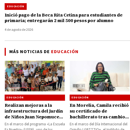
EDUCACIÓN
Inició pago de la Beca Rita Cetina para estudiantes de
primaria; entregarán 2 mil 500 pesos por alumno
4 de agosto de 2026
MÁS NOTICIAS DE
EDUCACIÓN
EDUCACIÓN
EDUCACIÓN
Realizan mejoras a la
En Morelia, Camila recibió
infraestructura del Jardín
su certificado de
de Niños Juan Nepomuceno
bachillerato tras cambio
Adorno de La Parota
de identidad de género
En el marco del programa «La Escuela
En el marco del Día Internacional del
Es Nuestra» (LEEN), uno de los
Orgullo LGBTTTIQ+, el Instituto de