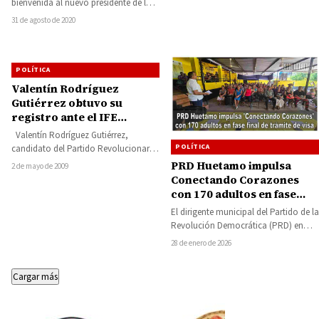
bienvenida al nuevo presidente de la
Cámara Alta para el tercer…
31 de agosto de 2020
POLÍTICA
Valentín Rodríguez
Gutiérrez obtuvo su
registro ante el IFE
distrital
Valentín Rodríguez Gutiérrez,
POLÍTICA
candidato del Partido Revolucionario
Institucional a la diputación federal
PRD Huetamo impulsa
2 de mayo de 2009
por el 11 distrito electoral,…
Conectando Corazones
con 170 adultos en fase
final de trámite de visa
El dirigente municipal del Partido de la
Revolución Democrática (PRD) en
Huetamo, Salvador Jaimes Sánchez,
28 de enero de 2026
informó que el…
Cargar más