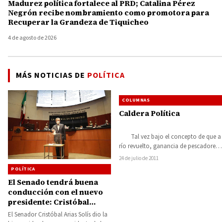
Madurez política fortalece al PRD; Catalina Pérez
Negrón recibe nombramiento como promotora para
Recuperar la Grandeza de Tiquicheo
4 de agosto de 2026
MÁS NOTICIAS DE
POLÍTICA
COLUMNAS
Caldera Política
Tal vez bajo el concepto de que a
río revuelto, ganancia de pescadores,
MARIA SANTOS GORROSTIETA
24 de julio de 2011
SALAZAR,…
POLÍTICA
El Senado tendrá buena
conducción con el nuevo
presidente: Cristóbal
Arias
El Senador Cristóbal Arias Solís dio la