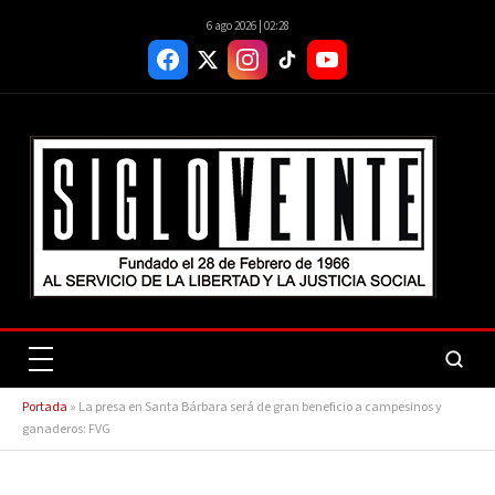
6 ago 2026 | 02:28
Portada
»
La presa en Santa Bárbara será de gran beneficio a campesinos y
ganaderos: FVG