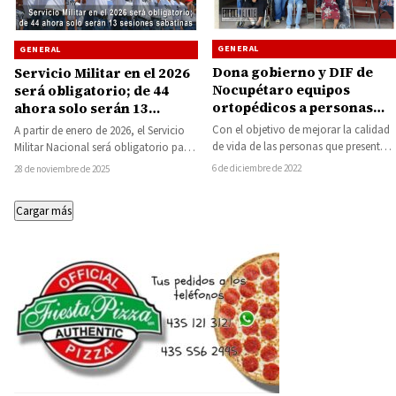
GENERAL
GENERAL
Dona gobierno y DIF de
Servicio Militar en el 2026
Nocupétaro equipos
será obligatorio; de 44
ortopédicos a personas
ahora solo serán 13
con discapacidad
sesiones sabatinas
Con el objetivo de mejorar la calidad
A partir de enero de 2026, el Servicio
de vida de las personas que presentan
Militar Nacional será obligatorio para
alguna discapacidad motriz, en…
todos los mexicanos, tanto
6 de diciembre de 2022
28 de noviembre de 2025
nacidos…
Cargar más