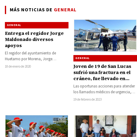
MÁS NOTICIAS DE
GENERAL
GENERAL
Entrega el regidor Jorge
Maldonado diversos
apoyos
El regidor del ayuntamiento de
GENERAL
Huetamo por Morena, Jorge
Maldonado González, durante la
Joven de 19 de San Lucas
18 de enero de 2020
última semana realizó diversas
sufrió una fractura en el
visitas…
cráneo, fue llevado en
helicóptero de Huetamo al
Las oportunas acciones para atender
Hospital Civil de Morelia
los llamados médicos de urgencia,
permitió trasladar vía aérea a un
19 de febrero de 2023
joven de…