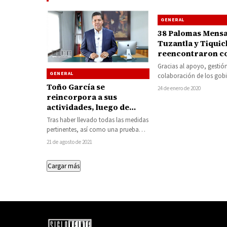
GENERAL
38 Palomas Mensa
Tuzantla y Tiquic
reencontraron c
familias en Houst
Gracias al apoyo, gestió
GENERAL
colaboración de los gob
municipales de Tuzantla 
Toño García se
24 de enero de 2020
la noche de ayer…
reincorpora a sus
actividades, luego de
infección a COVID-19
Tras haber llevado todas las medidas
pertinentes, así como una prueba
para la detección del virus del COVID-
21 de agosto de 2021
19,…
Cargar más