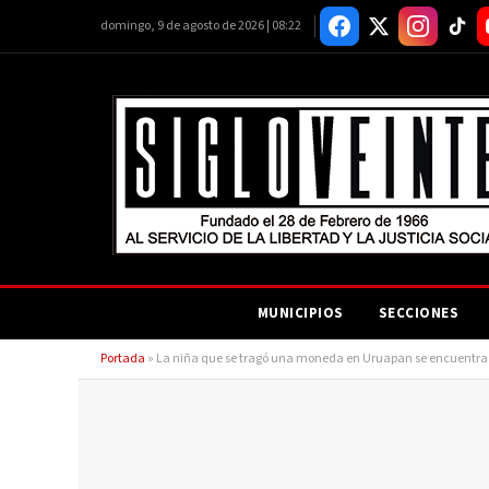
domingo, 9 de agosto de 2026 | 08:22
MUNICIPIOS
SECCIONES
Portada
»
La niña que se tragó una moneda en Uruapan se encuentra f