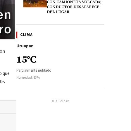
CON CAMIONETA VOLCADA;
CONDUCTOR DESAPARECE
DEL LUGAR
CLIMA
Uruapan
ron
15°C
Parcialmente nublado
o que
Humedad: 83%
s»,
PUBLICIDAD