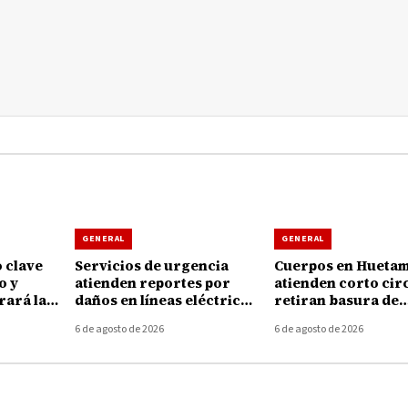
GENERAL
GENERAL
 clave
Servicios de urgencia
Cuerpos en Hueta
o y
atienden reportes por
atienden corto circ
ará la
daños en líneas eléctricas
retiran basura de
rra
tras fuertes vientos en
coladeras durante 
6 de agosto de 2026
6 de agosto de 2026
Huetamo
tormenta de ayer