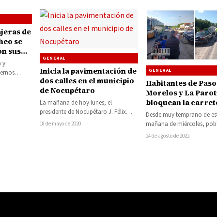
jeras de
heo se
on sus
GENERAL
on
n y
Inicia la pavimentación de
GENERAL
iernos
dos calles en el municipio
y Tiquicheo,
Habitantes de Paso
de Nocupétaro
Morelos y La Parot
bloquean la carret
La mañana de hoy lunes, el
estatal Tiripetío-L
presidente de Nocupétaro J. Félix
Desde muy temprano de es
Eréndira
González Gómez, dio el banderazo
mañana de miércoles, pob
18 de mayo de 2020
para la…
la tenencia de Paso de Mor
24 de agosto de 2022
La…