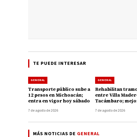
TE PUEDE INTERESAR
GENERAL
GENERAL
Transporte público sube a
Rehabilitan tramo
12 pesos en Michoacán;
entre Villa Mader
entra en vigor hoy sábado
Tacámbaro; mejor
conexión con Tie
7 de agosto de 2026
7 de agosto de 2026
Caliente
MÁS NOTICIAS DE
GENERAL