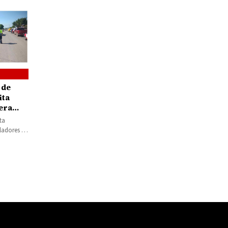
 de
ita
era
a
ta
ladores de
elos y