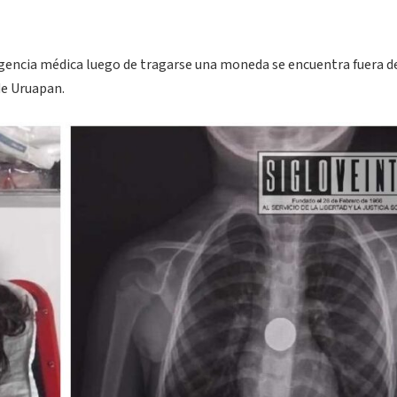
encia médica luego de tragarse una moneda se encuentra fuera d
de Uruapan.