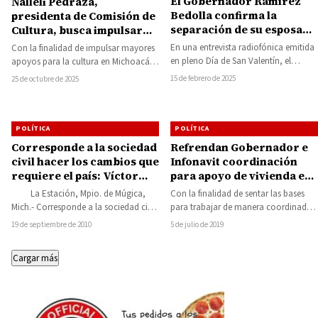
El Gobernador Ramírez
Nalleli Pedraza,
Bedolla confirma la
presidenta de Comisión de
separación de su esposa
Cultura, busca impulsar
Grisel Tello
desde el Congreso mayor
En una entrevista radiofónica emitida
Con la finalidad de impulsar mayores
apoyo para la cultura en el
en pleno Día de San Valentín, el
apoyos para la cultura en Michoacán,
estado
gobernador Alfredo Ramírez Bedolla
la Diputada Presidenta de la
15 de febrero de 2025
25 de octubre de 2025
confirmó, por…
Comisión…
POLÍTICA
POLÍTICA
Corresponde a la sociedad
Refrendan Gobernador e
civil hacer los cambios que
Infonavit coordinación
requiere el país: Víctor
para apoyo de vivienda en
Manuel Silva Tejeda
Michoacán
La Estación, Mpio. de Múgica,
Con la finalidad de sentar las bases
Mich.- Corresponde a la sociedad civil
para trabajar de manera coordinada
provocar los cambios sociales,
en beneficio de las y los…
19 de septiembre de 2010
5 de julio de 2019
políticos y…
Cargar más